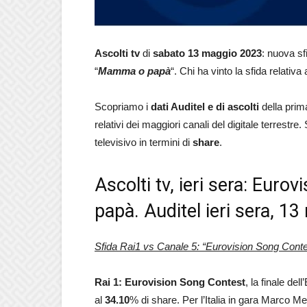
Ascolti
tv
di
sabato
13 maggio 2023
: nuova sf
“
Mamma o papà
“. Chi ha vinto la sfida relativa 
Scopriamo i
dati Auditel e di ascolti
della prim
relativi dei maggiori canali del digitale terrestr
televisivo in termini di
share
.
Ascolti tv, ieri sera: Eu
papà. Auditel ieri sera, 1
Sfida Rai1 vs Canale 5: “Eurovision Song Contest
Rai 1: Eurovision Song Contest
, la finale del
al
34.10
% di share. Per l’Italia in gara Marco M