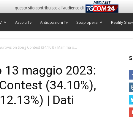
V
Ascolti Tv
Anticipazioni Tv
Soap opera
Reality Sho
 Eurovision Song Contest (34.10%), Mamma o...
S
to 13 maggio 2023:
Contest (34.10%),
2.13%) | Dati