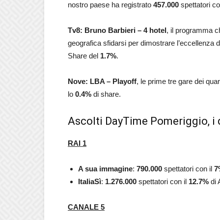
nostro paese ha registrato
457.000
spettatori co
Tv8: Bruno Barbieri – 4 hotel
, il programma ch
geografica sfidarsi per dimostrare l’eccellenza d
Share del
1.7
%
.
Nove: LBA – Playoff
, le prime tre gare dei qua
lo
0.4
%
di share.
Ascolti DayTime Pomeriggio, i 
RAI 1
A sua immagine
:
790.000
spettatori con il
7
ItaliaSì
:
1.276.000
spettatori con il
12.7%
di 
CANALE 5