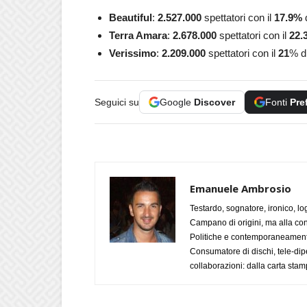
Beautiful
:
2.527.000
spettatori con il
17.9
%
d
Terra Amara
:
2.678.000
spettatori con il
22.
Verissimo
:
2.209.000
spettatori con il
21
% di
Seguici su
Google
Discover
Fonti
Pre
Emanuele Ambrosio
Testardo, sognatore, ironico, l
Campano di origini, ma alla con
Politiche e contemporaneamente 
Consumatore di dischi, tele-dip
collaborazioni: dalla carta stam