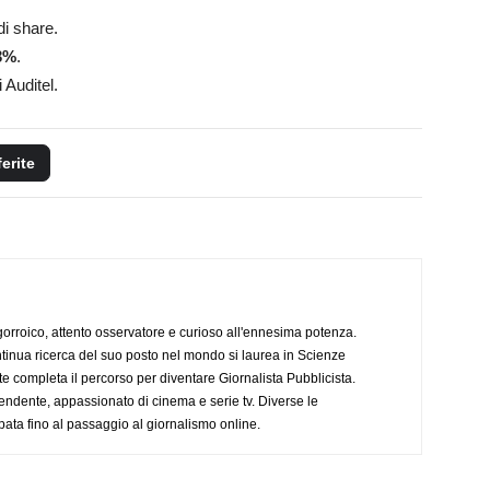
i share.
3
%
.
 Auditel.
ferite
ogorroico, attento osservatore e curioso all'ennesima potenza.
tinua ricerca del suo posto nel mondo si laurea in Scienze
completa il percorso per diventare Giornalista Pubblicista.
endente, appassionato di cinema e serie tv. Diverse le
pata fino al passaggio al giornalismo online.