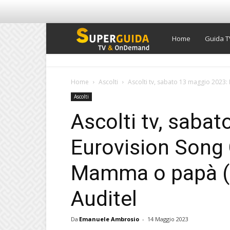
Super
Home
Guida T
Guida
Home
Ascolti
Ascolti tv, sabato 13 maggio 2023:
Ascolti
TV
Ascolti tv, saba
Eurovision Song 
Mamma o papà (1
Auditel
Da
Emanuele Ambrosio
-
14 Maggio 2023