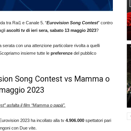
ida tra Rai1 e Canale 5. “
Eurovision Song Contest
” contro
agli
ascolti tv di ieri sera, sabato 13 maggio
2023
?
a serata con una attenzione particolare rivolta a quelli
e. Scopriamo insieme tutte le
preferenze
del pubblico
rovision Song Contest vs Mamma o
3 maggio 2023
” asfalta il film
“Mamma o papà”.
l’Eurovision 2023 ha incollato alla tv
4.906.000
spettatori pari
engoni con Due vite.