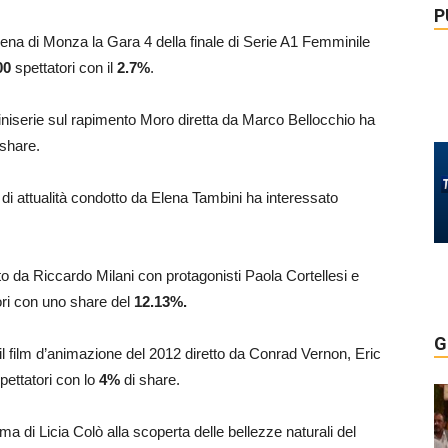
P
’Arena di Monza la Gara 4 della finale di Serie A1 Femminile
00
spettatori con il
2.7
%
.
iniserie sul rapimento Moro diretta da Marco Bellocchio ha
 share.
di attualità condotto da Elena Tambini ha interessato
etto da Riccardo Milani con protagonisti Paola Cortellesi e
ori con uno share del
12.13
%.
G
 il film d’animazione del 2012 diretto da Conrad Vernon, Eric
pettatori con lo
4%
di share.
ma di Licia Colò alla scoperta delle bellezze naturali del