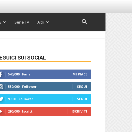
w
Serie TV
Altri
EGUICI SUI SOCIAL
540,000
Fans
MI PIACE
550,000
Follower
SEGUI
9,300
Follower
SEGUI
290,000
Iscritti
ISCRIVITI