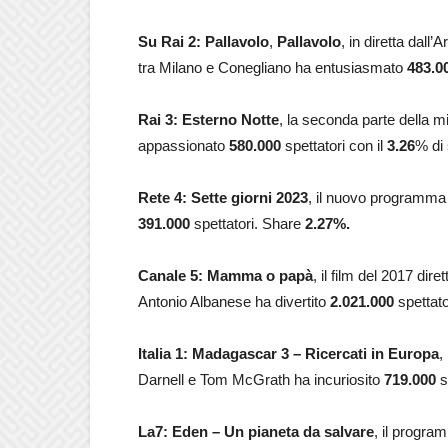
Su Rai 2: Pallavolo
,
Pallavolo
, in diretta dall
tra Milano e Conegliano ha entusiasmato
483.0
Rai 3:
Esterno Notte
, la seconda parte della m
appassionato
580.000
spettatori con il
3.26
% di
Rete 4: Sette giorni 2023
, il nuovo programma 
391.000
spettatori. Share
2.27
%.
Canale 5: Mamma o papà
, il film del 2017 dir
Antonio Albanese ha divertito
2.021.000
spettat
Italia 1: Madagascar 3 – Ricercati in Europa
,
Darnell e Tom McGrath ha incuriosito
719.000
s
La7: Eden – Un pianeta da salvare
, il program