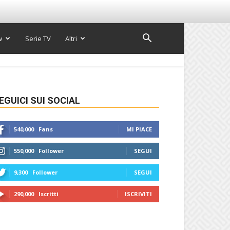
w
Serie TV
Altri
EGUICI SUI SOCIAL
540,000
Fans
MI PIACE
550,000
Follower
SEGUI
9,300
Follower
SEGUI
290,000
Iscritti
ISCRIVITI