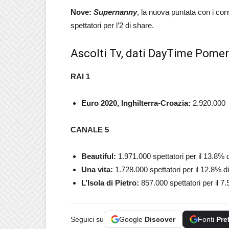
Nove:
Supernanny
, la nuova puntata con i con
spettatori per l’2 di share.
Ascolti Tv, dati DayTime Pomer
RAI 1
Euro 2020, Inghilterra-Croazia:
2.920.000
CANALE 5
Beautiful:
1.971.000 spettatori per il 13.8% 
Una vita:
1.728.000
spettatori per il 12.8% d
L’Isola di Pietro:
857.000
spettatori per il 7
Seguici su
Google
Discover
Fonti
Pre