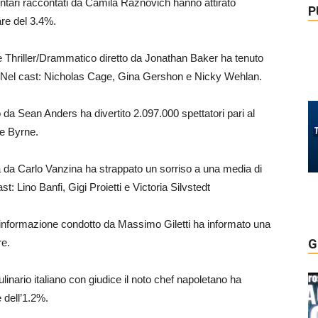
entari raccontati da Camila Raznovich hanno attirato
P
are del 3.4%.
ere Thriller/Drammatico diretto da Jonathan Baker ha tenuto
. Nel cast: Nicholas Cage, Gina Gershon e Nicky Wehlan.
tto da Sean Anders ha divertito 2.097.000 spettatori pari al
e Byrne.
 da Carlo Vanzina ha strappato un sorriso a una media di
t: Lino Banfi, Gigi Proietti e Victoria Silvstedt
e informazione condotto da Massimo Giletti ha informato una
re.
G
culinario italiano con giudice il noto chef napoletano ha
 dell’1.2%.