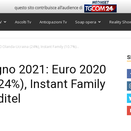
V
Ascolti Tv
Anticipazioni Tv
Soap opera
Reality Sho
0 Olanda-Ucraina (24%), Instant Family (10.7%)...
S
ugno 2021: Euro 2020
24%), Instant Family
ditel