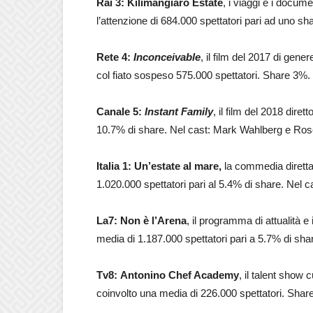
Rai 3: Kilimangiaro Estate
, i viaggi e i docum
l’attenzione di 684.000 spettatori pari ad uno sh
Rete 4:
Inconceivable
, il film del 2017 di gen
col fiato sospeso 575.000 spettatori. Share 3%
Canale 5:
Instant Family
, il film del 2018 dire
10.7% di share. Nel cast: Mark Wahlberg e Ros
Italia 1: Un’estate al mare,
la commedia diretta
1.020.000 spettatori pari al 5.4% di share. Nel cas
La7: Non è l’Arena
, il programma di attualità 
media di 1.187.000 spettatori pari a 5.7% di sha
Tv8: Antonino Chef Academy
, il talent show 
coinvolto una media di 226.000 spettatori. Share