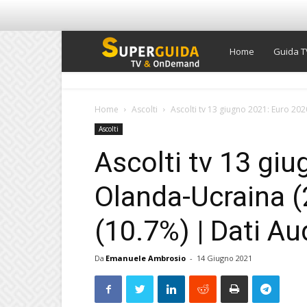
Super
Home
Guida T
Guida
Home
Ascolti
Ascolti tv 13 giugno 2021: Euro 202
Ascolti
TV
Ascolti tv 13 gi
Olanda-Ucraina (
(10.7%) | Dati Au
Da
Emanuele Ambrosio
-
14 Giugno 2021