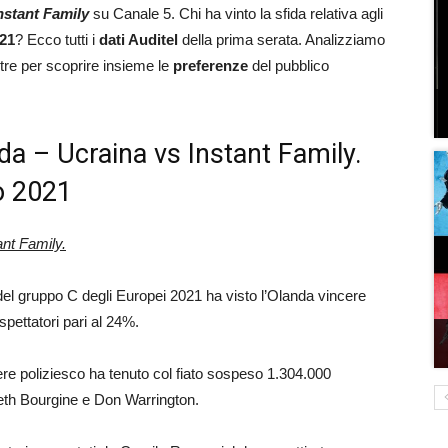
nstant Family
su Canale 5. Chi ha vinto la sfida relativa agli
021
? Ecco tutti i
dati Auditel
della prima serata. Analizziamo
restre per scoprire insieme le
preferenze
del pubblico
da – Ucraina vs Instant Family.
no 2021
ant Family.
 del gruppo C degli Europei 2021 ha visto l’Olanda vincere
spettatori pari al 24%.
nere poliziesco ha tenuto col fiato sospeso 1.304.000
abeth Bourgine e Don Warrington.