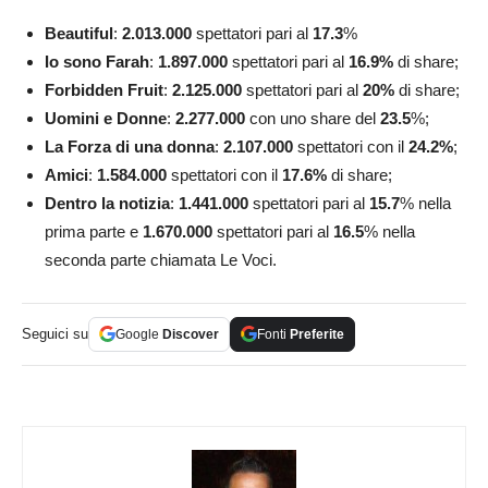
Beautiful
:
2.013.000
spettatori pari al
17.3
%
Io sono Farah
:
1.897.000
spettatori pari al
16.9
%
di share;
Forbidden Fruit
:
2.125.000
spettatori pari al
20
%
di share;
Uomini e Donne
:
2.277.000
con uno share del
23.5
%;
La Forza di una donna
:
2.107.000
spettatori con il
24.2
%
;
Amici
:
1.584.000
spettatori con il
17.6%
di share;
Dentro la notizia
:
1.441.000
spettatori pari al
15.7
% nella
prima parte e
1.670.000
spettatori pari al
16.5
% nella
seconda parte chiamata Le Voci.
Seguici su
Google
Discover
Fonti
Preferite