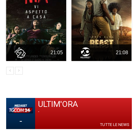
21:05
21:08
ULTIM'ORA
-
-
TUTTE LE NEWS