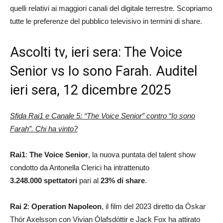
quelli relativi ai maggiori canali del digitale terrestre. Scopriamo
tutte le preferenze del pubblico televisivo in termini di share.
Ascolti tv, ieri sera: The Voice
Senior vs Io sono Farah. Auditel
ieri sera, 12 dicembre 2025
Sfida Rai1 e Canale 5: “The Voice Senior” contro “Io sono
Farah”. Chi ha vinto?
Rai1
:
The Voice Senior
, la nuova puntata del talent show
condotto da Antonella Clerici ha intrattenuto
3.248.000 spettatori
pari al
23
% di share
.
Rai 2
:
Operation Napoleon
, il film del 2023 diretto da Óskar
Thór Axelsson con Vivian Ólafsdóttir e Jack Fox ha attirato