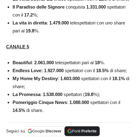
Il Paradiso delle Signore
conquista
1.331.000
spettatori
con il
17.2
%;
La vita in diretta
:
1.479.000
telespettatori con uno share
pari al
19.8
%.
CANALE 5
Beautiful
:
2.061.000
telespettatori pari al
18
%.
Endless Love: 1.927.000
spettatori con il
18.5
%
di share;
My Home My Destiny
:
1.603.000
spettatori con il
18.1
%
di
share;
La Promessa
:
1.538.000
spettatori (
19.8
%);
Pomeriggio Cinque News
:
1.088.000
spettatori con il
14.5
%
di share.
Seguici su
Google
Discover
Fonti
Preferite