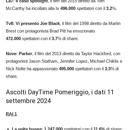
La7: Il caso spotlight
, il film del 2015 diretto da Tom
McCarthy ha incollato alla tv
496.000
spettatori con il
3.2
%.
Tv8: Vi presento Joe Black
, il film del 1998 diretto da Martin
Brest con protagonista Brad Pitt ha emozionato
472.000
spettatori con il
3.7
% di share.
Nove: Parker
, il film del 2013 diretto da Taylor Hackford, con
protagonisti Jason Statham, Jennifer Lopez, Michael Chiklis e
Nick Nolte ha appassionato
495.000
spettatori con il
3.3
% di
share.
Ascolti DayTime Pomeriggio, i dati 11
settembre 2024
RAI 1
La volta buona
:
1.247.000
spettatori con il
11.6
%
di share;