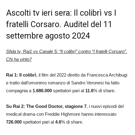
Ascolti tv ieri sera: Il colibrì vs I
fratelli Corsaro. Auditel del 11
settembre agosto 2024
Sfida tv, Rai1 vs Canale 5: “Il colibrì” contro “I fratelli Corsaro”.
Chi ha vinto?
Rai 1: Il colibrì
, il film del 2022 diretto da Francesca Archibugi
e tratto dall’omonimo romanzo di Sandro Veronesi ha fatto
compagnia a
1.686.000
spettatori pari al
11.6
% di share.
Su Rai 2: The Good Doctor, stagione 7
, i nuovi episodi del
medical drama con Freddie Highmore hanno interessato
726.000
spettatori pari al
4.6
% di share.