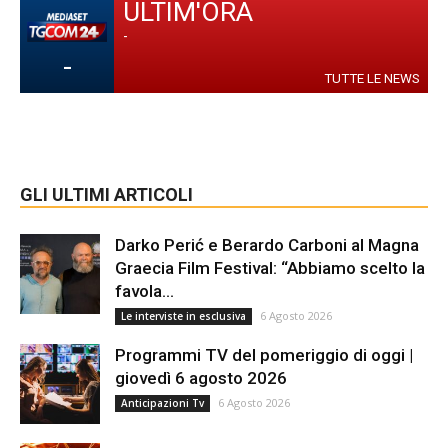
ULTIM'ORA
-
-
TUTTE LE NEWS
GLI ULTIMI ARTICOLI
Darko Perić e Berardo Carboni al Magna
Graecia Film Festival: “Abbiamo scelto la
favola...
6 Agosto 2026
Le interviste in esclusiva
Programmi TV del pomeriggio di oggi |
giovedì 6 agosto 2026
6 Agosto 2026
Anticipazioni Tv