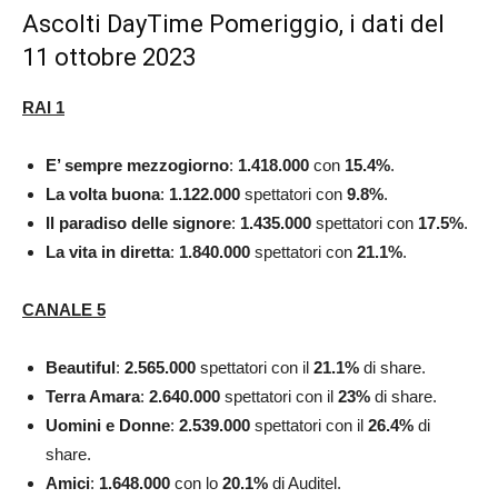
Ascolti DayTime Pomeriggio, i dati del
11 ottobre 2023
RAI 1
E’ sempre mezzogiorno
:
1.418.000
con
15.4
%
.
La volta buona
:
1.122.000
spettatori con
9.8
%
.
Il paradiso delle signore
:
1.435.000
spettatori con
17.5
%
.
La vita in diretta
:
1.840.000
spettatori con
21.1
%
.
CANALE 5
Beautiful
:
2.565.000
spettatori con il
21.1
%
di share.
Terra Amara
:
2.640.000
spettatori con il
23
%
di share.
Uomini e Donne
:
2.539.000
spettatori con il
26.4
%
di
share.
Amici
:
1.648.000
con lo
20.1%
di Auditel.