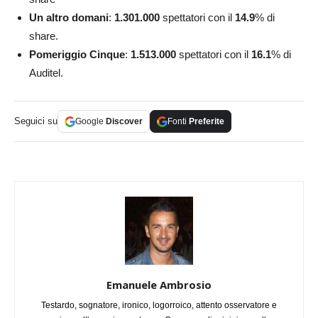
Un altro domani
:
1.301.000
spettatori con il
14.9
% di
share.
Pomeriggio Cinque
:
1.513.000
spettatori con il
16.1
% di
Auditel.
Seguici su
Google
Discover
Fonti
Preferite
Emanuele Ambrosio
Testardo, sognatore, ironico, logorroico, attento osservatore e