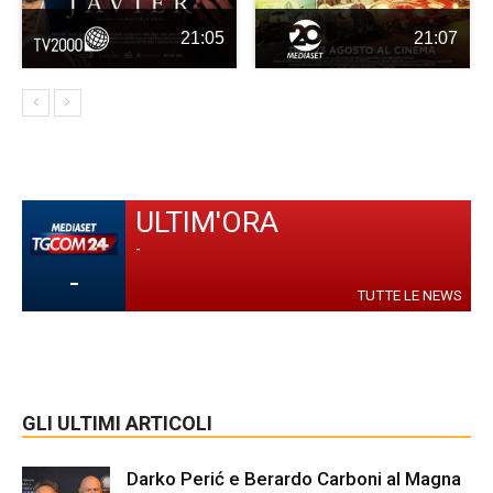
21:05
21:07
ULTIM'ORA
-
-
TUTTE LE NEWS
GLI ULTIMI ARTICOLI
Darko Perić e Berardo Carboni al Magna