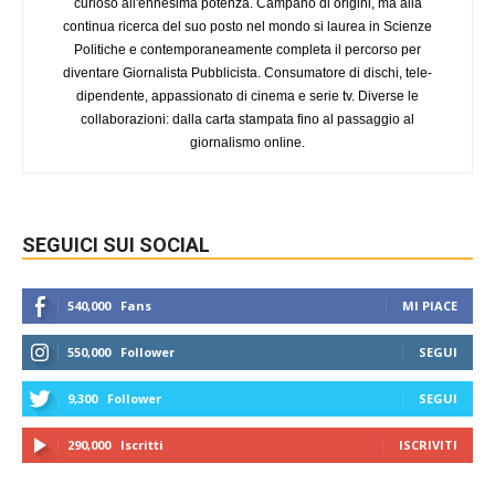
curioso all'ennesima potenza. Campano di origini, ma alla
continua ricerca del suo posto nel mondo si laurea in Scienze
Politiche e contemporaneamente completa il percorso per
diventare Giornalista Pubblicista. Consumatore di dischi, tele-
dipendente, appassionato di cinema e serie tv. Diverse le
collaborazioni: dalla carta stampata fino al passaggio al
giornalismo online.
SEGUICI SUI SOCIAL
540,000
Fans
MI PIACE
550,000
Follower
SEGUI
9,300
Follower
SEGUI
290,000
Iscritti
ISCRIVITI