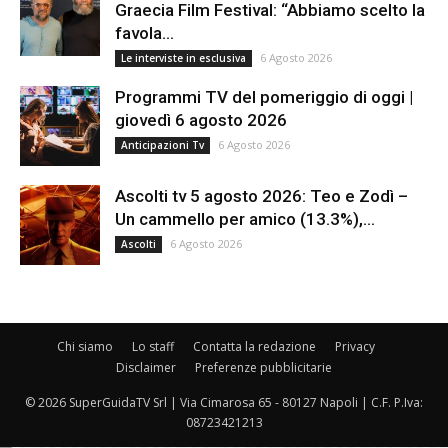
Graecia Film Festival: “Abbiamo scelto la
favola...
6 Agosto 2026
Le interviste in esclusiva
Programmi TV del pomeriggio di oggi |
giovedì 6 agosto 2026
6 Agosto 2026
Anticipazioni Tv
Ascolti tv 5 agosto 2026: Teo e Zodì –
Un cammello per amico (13.3%),...
6 Agosto 2026
Ascolti
Chi siamo
Lo staff
Contatta la redazione
Privacy
Disclaimer
Preferenze pubblicitarie
© 2026 SuperGuidaTV Srl | Via Cimarosa 65 - 80127 Napoli | C.F. P.Iva:
08723421213