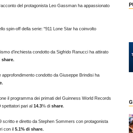
P
fo. Il racconto del protagonista Leo Gassman ha appassionato
ello spin-off della serie: “911 Lone Star ha coinvolto
ismo d’inchiesta condotto da Sigfrido Ranucci ha attirato
i share.
à e approfondimento condotto da Giuseppe Brindisi ha
e.
zione il programma dei primati del Guinness World Records
G
0
spettatori pari al
14.3
% di
share
.
999 scritto e diretto da Stephen Sommers con protagonista
ri con il
5.1
%
di share.