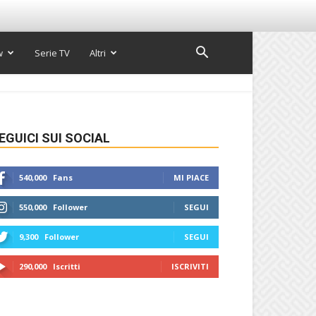
w
Serie TV
Altri
EGUICI SUI SOCIAL
540,000
Fans
MI PIACE
550,000
Follower
SEGUI
9,300
Follower
SEGUI
290,000
Iscritti
ISCRIVITI