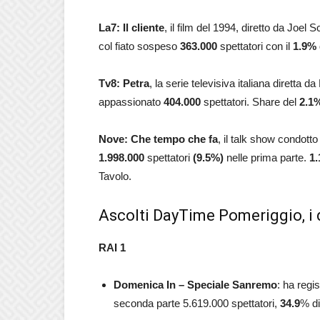
La7: Il cliente
, il film del 1994, diretto da Jo
col fiato sospeso
363.000
spettatori con il
1.9
%
Tv8: Petra
, la serie televisiva italiana diretta
appassionato
404.000
spettatori. Share del
2.1
Nove: Che tempo che fa
, il talk show condott
1.998.000
spettatori
(9.5%)
nelle prima parte.
1.
Tavolo.
Ascolti DayTime Pomeriggio, i 
RAI 1
Domenica In – Speciale Sanremo
: ha regi
seconda parte 5.619.000
spettatori,
34.9
% di