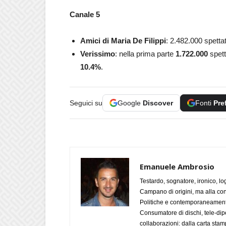
Canale 5
Amici di Maria De Filippi
: 2.482.000 spettat
Verissimo
: nella prima parte
1.722.000
spett
10.4
%
.
Seguici su
Google
Discover
Fonti
Pre
Emanuele Ambrosio
Testardo, sognatore, ironico, l
Campano di origini, ma alla con
Politiche e contemporaneamente 
Consumatore di dischi, tele-dip
collaborazioni: dalla carta stam