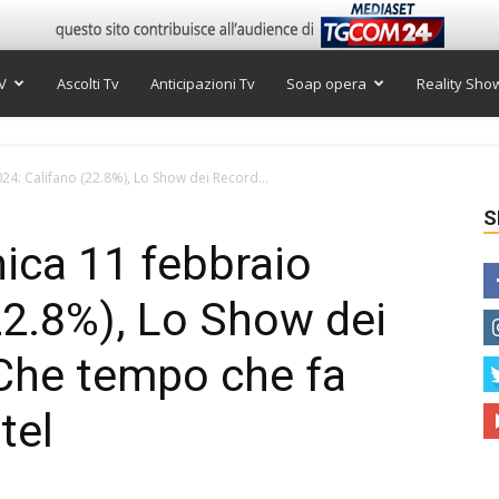
V
Ascolti Tv
Anticipazioni Tv
Soap opera
Reality Sho
24: Califano (22.8%), Lo Show dei Record...
S
nica 11 febbraio
22.8%), Lo Show dei
 Che tempo che fa
tel