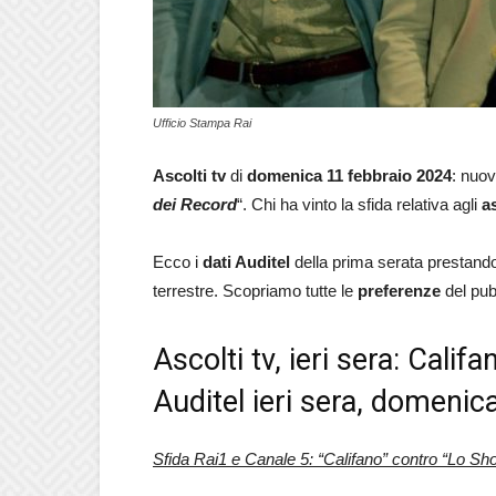
Ufficio Stampa Rai
Ascolti tv
di
domenica 11 febbraio 2024
: nuov
dei Record
“. Chi ha vinto la sfida relativa agli
a
Ecco i
dati Auditel
della prima serata prestando 
terrestre. Scopriamo tutte le
preferenze
del pub
Ascolti tv, ieri sera: Cali
Auditel ieri sera, domenic
Sfida Rai1 e Canale 5: “Califano” contro “Lo Sh