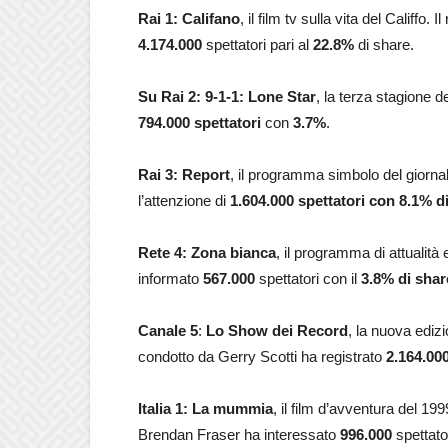
Rai 1: Califano
, il film tv sulla vita del Calif
4.174.000
spettatori pari al
22.8
%
di share.
Su Rai 2: 9-1-1: Lone Star
, la terza stagione d
794.000 spettatori
con
3.7
%
.
Rai 3:
Report
, il programma simbolo del giornal
l’attenzione di
1.604.000 spettatori con 8.1% d
Rete 4: Zona bianca
, il programma di attualit
informato
567.000
spettatori con il
3.8
% di shar
Canale 5
:
Lo Show dei Record
, la nuova edi
condotto da Gerry Scotti ha registrato
2.164.00
Italia 1: La mummia
, il film d’avventura del 1
Brendan Fraser ha interessato
996.000
spettato