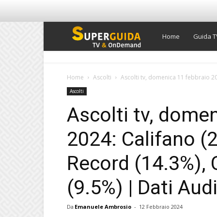
Super
Home
Guida T
Guida
Home
Ascolti
Ascolti tv, domenica 11 febbraio 20
Ascolti
TV
Ascolti tv, dome
2024: Califano (
Record (14.3%),
(9.5%) | Dati Audi
Da
Emanuele Ambrosio
-
12 Febbraio 2024