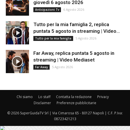
giovedì 6 agosto 2026
6 Agosto 2026
Anticipazioni Tv
Tutto per la mia famiglia 2, replica
puntata 5 agosto in streaming | Video...
5 Agosto 2026
Tutto per la mia famiglia
Far Away, replica puntata 5 agosto in
streaming | Video Mediaset
5 Agosto 2026
Far Away
Chi siamo
Lo staff
Contatta la redazione
Privacy
Disclaimer
Preferenze pubblicitarie
© 2026 SuperGuidaTV Srl | Via Cimarosa 65 - 80127 Napoli | C.F. P.Iva:
08723421213