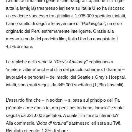
Anche se di tutt’altro genere cinematografico, anche il film (per
tutta la famiglia) trasmesso ieri sera su
Italia Uno
ha riscosso
un evidente successo tra gli italiani. 1.035.000 spettatori, infatti,
hanno scelto di seguire le avventure di
“Paddington”
, un orso
originario del Perù estremamente intelligente. Grazie alla
messa in onda del predetto film, Italia Uno ha conquistato il
4,1% di share.
Le repliche della serie tv
“Grey’s Anatomy”
continuano a
‘mietere vittime’ anche al di là del piccolo schermo. I drammi –
lavorativi e personali – dei medici del Seattle’s Grey’s Hospital,
infatti, sono stati seguiti da 349.000 spettatori (1,7% di ascolti).
L’assurdo film che – in soldoni – si basa sul principio del ‘Fa
più male a me che a te, ma per il nostro bene, famolo!’ è stata
seguita da 331.000 spettatori. A quale film mi sto riferendo?
Alla commedia “
Botte di fortuna”
trasmesso ieri sera su
Tv8
.
Risultato ottenuto: 1,3% di share.