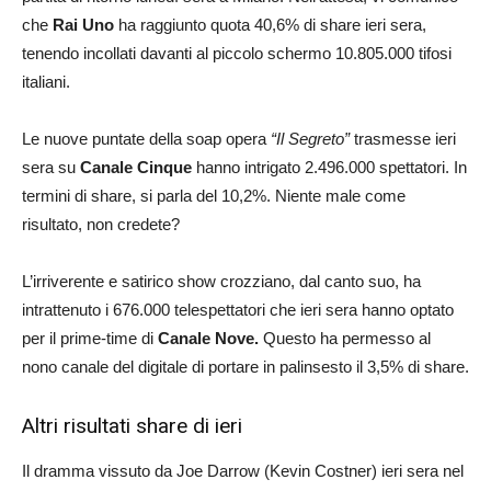
che
Rai Uno
ha raggiunto quota 40,6% di share ieri sera,
tenendo incollati davanti al piccolo schermo 10.805.000 tifosi
italiani.
Le nuove puntate della soap opera
“Il Segreto”
trasmesse ieri
sera su
Canale Cinque
hanno intrigato 2.496.000 spettatori. In
termini di share, si parla del 10,2%. Niente male come
risultato, non credete?
L’irriverente e satirico show crozziano, dal canto suo, ha
intrattenuto i 676.000 telespettatori che ieri sera hanno optato
per il prime-time di
Canale Nove.
Questo ha permesso al
nono canale del digitale di portare in palinsesto il 3,5% di share.
Altri risultati share di ieri
Il dramma vissuto da Joe Darrow (Kevin Costner) ieri sera nel