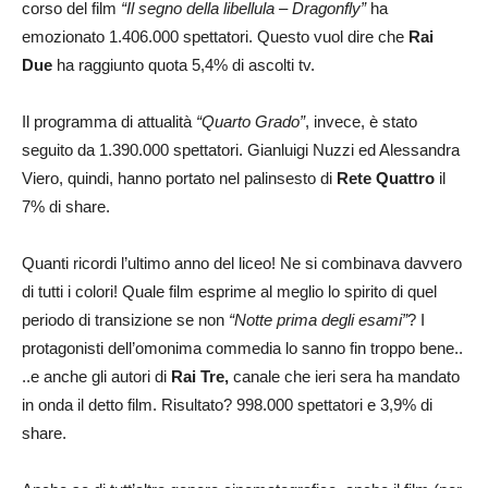
corso del film
“Il segno della libellula – Dragonfly”
ha
emozionato 1.406.000 spettatori. Questo vuol dire che
Rai
Due
ha raggiunto quota 5,4% di ascolti tv.
Il programma di attualità
“Quarto Grado”
, invece, è stato
seguito da 1.390.000 spettatori. Gianluigi Nuzzi ed Alessandra
Viero, quindi, hanno portato nel palinsesto di
Rete Quattro
il
7% di share.
Quanti ricordi l’ultimo anno del liceo! Ne si combinava davvero
di tutti i colori! Quale film esprime al meglio lo spirito di quel
periodo di transizione se non
“Notte prima degli esami”
? I
protagonisti dell’omonima commedia lo sanno fin troppo bene..
..e anche gli autori di
Rai Tre,
canale che ieri sera ha mandato
in onda il detto film. Risultato? 998.000 spettatori e 3,9% di
share.