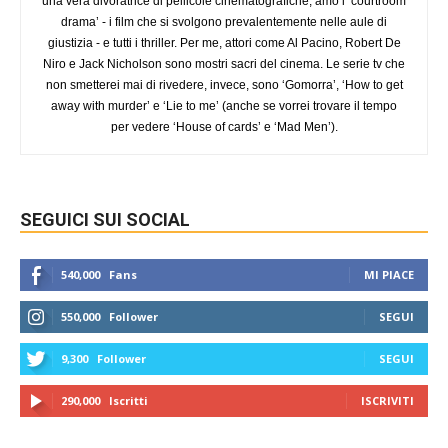
una vera divoratrice di pellicole cinematografiche, amo i ‘courtroom
drama’ - i film che si svolgono prevalentemente nelle aule di
giustizia - e tutti i thriller. Per me, attori come Al Pacino, Robert De
Niro e Jack Nicholson sono mostri sacri del cinema. Le serie tv che
non smetterei mai di rivedere, invece, sono ‘Gomorra’, ‘How to get
away with murder’ e ‘Lie to me’ (anche se vorrei trovare il tempo
per vedere ‘House of cards’ e ‘Mad Men’).
SEGUICI SUI SOCIAL
540,000
Fans
MI PIACE
550,000
Follower
SEGUI
9,300
Follower
SEGUI
290,000
Iscritti
ISCRIVITI