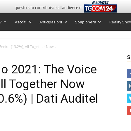
V
Ascolti Tv
Anticipazioni Tv
Soap opera
Reality Sho
 Senior (13.2%), All Together Now...
S
lio 2021: The Voice
All Together Now
0.6%) | Dati Auditel