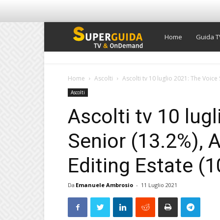
Super
Home
Guida T
Guida
Home
Ascolti
Ascolti tv 10 luglio 2021: The Voice
Ascolti
TV
Ascolti tv 10 lug
Senior (13.2%), 
Editing Estate (1
Da
Emanuele Ambrosio
-
11 Luglio 2021