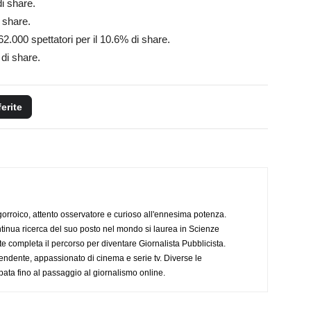
di share.
i share.
162.000
spettatori per il 10.6% di share.
 di share.
ferite
ogorroico, attento osservatore e curioso all'ennesima potenza.
tinua ricerca del suo posto nel mondo si laurea in Scienze
completa il percorso per diventare Giornalista Pubblicista.
endente, appassionato di cinema e serie tv. Diverse le
pata fino al passaggio al giornalismo online.