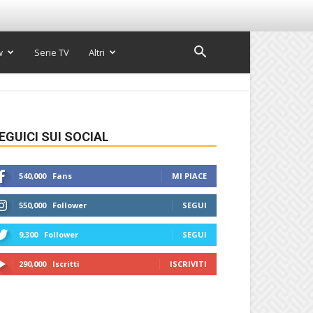
w
Serie TV
Altri
EGUICI SUI SOCIAL
540,000
Fans
MI PIACE
550,000
Follower
SEGUI
9,300
Follower
SEGUI
290,000
Iscritti
ISCRIVITI