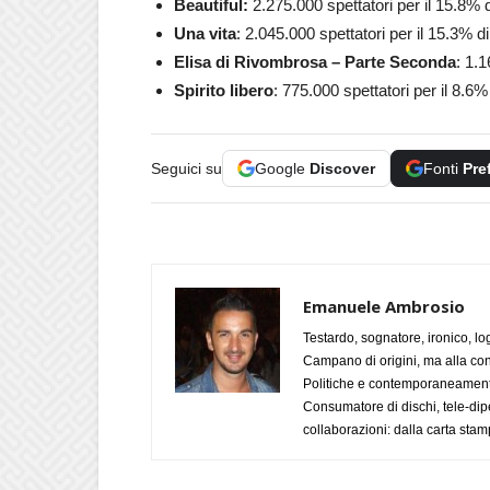
Beautiful:
2.275.000
spettatori per il 15.8% 
Una vita
: 2.045.000 spettatori per il 15.3% d
Elisa di Rivombrosa – Parte Seconda
: 1.
Spirito libero
: 775.000
spettatori per il 8.6%
Seguici su
Google
Discover
Fonti
Pre
Emanuele Ambrosio
Testardo, sognatore, ironico, l
Campano di origini, ma alla con
Politiche e contemporaneamente 
Consumatore di dischi, tele-dip
collaborazioni: dalla carta stam