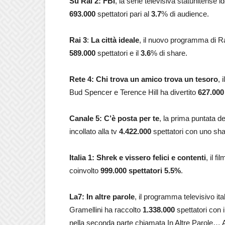
Su Rai 2: FBI
, la serie televisiva statunitense
693.000
spettatori pari al
3.7
% di audience.
Rai 3
:
La città ideale
, il nuovo programma di R
589.000
spettatori e il
3.6
% di share.
Rete 4: Chi trova un amico trova un tesoro
, 
Bud Spencer e Terence Hill ha divertito
627.00
Canale 5: C’è posta per te
, la prima puntata d
incollato alla tv
4.422.000
spettatori con uno sh
Italia 1: Shrek e vissero felici e contenti
, il f
coinvolto
999.000
spettatori 5.5
%
.
La7: In altre parole
, il programma televisivo i
Gramellini ha raccolto
1.338.000
spettatori con i
nella seconda parte chiamata In Altre Parole… 