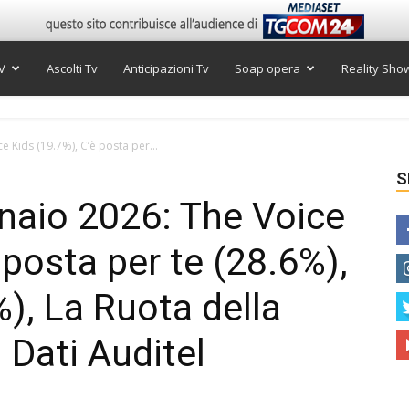
V
Ascolti Tv
Anticipazioni Tv
Soap opera
Reality Sho
e Kids (19.7%), C’è posta per...
S
nnaio 2026: The Voice
 posta per te (28.6%),
%), La Ruota della
 Dati Auditel