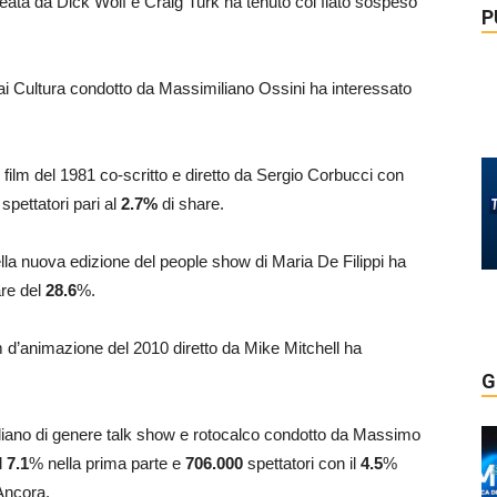
 ideata da Dick Wolf e Craig Turk ha tenuto col fiato sospeso
P
ai Cultura condotto da Massimiliano Ossini ha interessato
il film del 1981 co-scritto e diretto da Sergio Corbucci con
0
spettatori pari al
2.7
%
di share.
ella nuova edizione del people show di Maria De Filippi ha
are del
28.6
%.
ilm d’animazione del 2010 diretto da Mike Mitchell ha
G
taliano di genere talk show e rotocalco condotto da Massimo
l
7.1
% nella prima parte e
706.000
spettatori con il
4.5
%
Ancora.