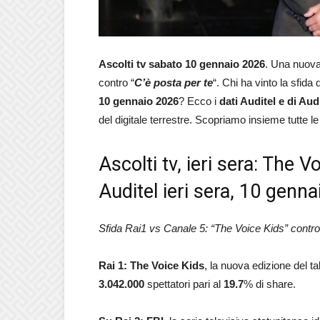
Ascolti tv
sabato 10 gennaio
2026
. Una nuova 
contro “
C’è posta per te
“. Chi ha vinto la sfida
10 gennaio
2026
? Ecco i
dati Auditel e di Au
del digitale terrestre. Scopriamo insieme tutte l
Ascolti tv, ieri sera: The V
Auditel ieri sera, 10 genn
Sfida Rai1 vs Canale 5: “The Voice Kids” contro 
Rai 1:
The Voice Kids
, la nuova edizione del t
3.042.000
spettatori pari al
19.7
% di share.