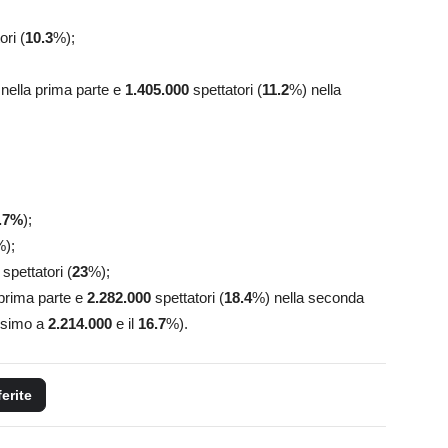
ori (
10.3
%);
nella prima parte e
1.405.000
spettatori (
11.2
%) nella
.7
%
);
%);
spettatori (
23
%);
 prima parte e
2.282.000
spettatori (
18.4
%) nella seconda
issimo a
2.214.000
e il
16.7
%).
ferite