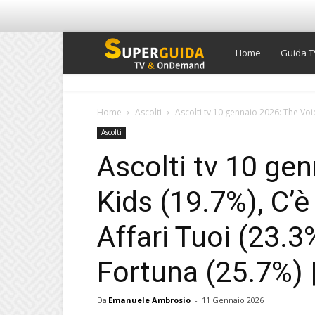
Super
Home
Guida T
Guida
Home
Ascolti
Ascolti tv 10 gennaio 2026: The Voic
Ascolti
TV
Ascolti tv 10 ge
Kids (19.7%), C’è
Affari Tuoi (23.3
Fortuna (25.7%) |
Da
Emanuele Ambrosio
-
11 Gennaio 2026