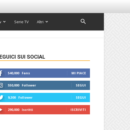
w
Serie TV
Altri
EGUICI SUI SOCIAL
540,000
Fans
MI PIACE
550,000
Follower
SEGUI
9,300
Follower
SEGUI
290,000
Iscritti
ISCRIVITI