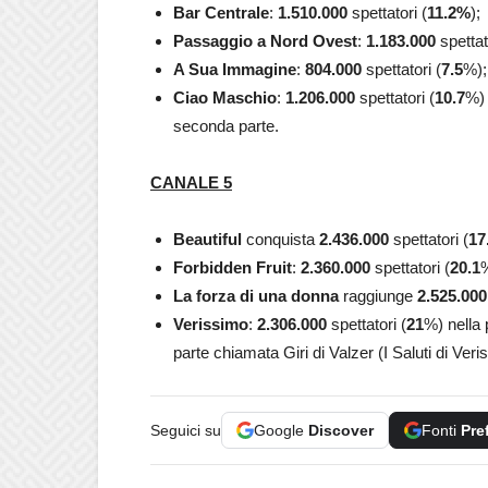
Bar Centrale
:
1.510.000
spettatori (
11.2
%
);
Passaggio a Nord Ovest
:
1.183.000
spettat
A Sua Immagine
:
804.000
spettatori (
7.5
%);
Ciao Maschio
:
1.206.000
spettatori (
10.7
%) 
seconda parte.
CANALE 5
Beautiful
conquista
2.436.000
spettatori (
17
Forbidden Fruit
:
2.360.000
spettatori (
20.1
La forza di una donna
raggiunge
2.525.000
Verissimo
:
2.306.000
spettatori (
21
%) nella
parte chiamata Giri di Valzer (I Saluti di Ver
Seguici su
Google
Discover
Fonti
Pre