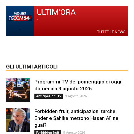
ULTIM'ORA
-
-
TUTTE LE NEWS
GLI ULTIMI ARTICOLI
Programmi TV del pomeriggio di oggi |
domenica 9 agosto 2026
9 Agosto 2026
Anticipazioni Tv
Forbidden fruit, anticipazioni turche:
Ender e Şahika mettono Hasan Alì nei
guai?
9 Agosto 2026
Forbidden fruit