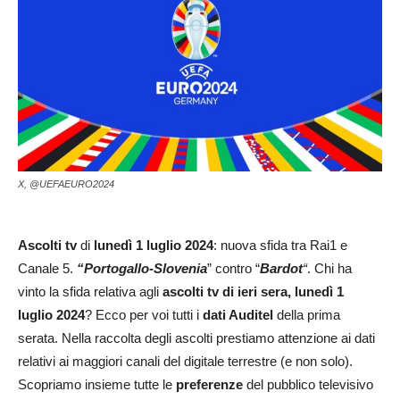
X, @UEFAEURO2024
Ascolti tv
di
lunedì 1 luglio 2024
: nuova sfida tra Rai1 e
Canale 5.
“
Portogallo-Slovenia
” contro “
Bardot
“
. Chi ha
vinto la sfida relativa agli
ascolti tv di ieri sera, lunedì 1
luglio
2024
? Ecco per voi tutti i
dati Auditel
della prima
serata. Nella raccolta degli ascolti prestiamo attenzione ai dati
relativi ai maggiori canali del digitale terrestre (e non solo).
Scopriamo insieme tutte le
preferenze
del pubblico televisivo