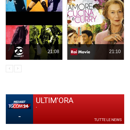
21:08
21:10
ULTIM'ORA
-
-
TUTTE LE NEWS