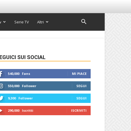
w
Serie TV
Altri
EGUICI SUI SOCIAL
540,000
Fans
MI PIACE
550,000
Follower
SEGUI
9,300
Follower
SEGUI
290,000
Iscritti
ISCRIVITI