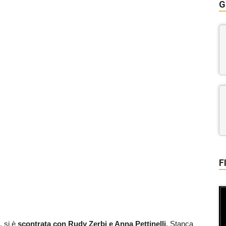
G
F
, si è
scontrata con Rudy Zerbi e Anna Pettinelli
. Stanca