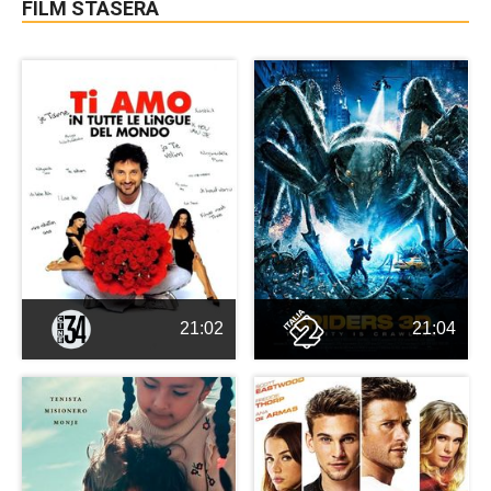
FILM STASERA
21:02
21:04