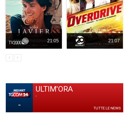
21:05
21:07
ULTIM'ORA
-
-
TUTTE LE NEWS