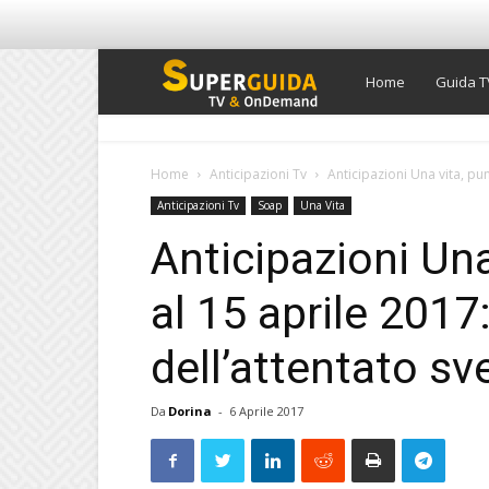
Super
Home
Guida T
Guida
Home
Anticipazioni Tv
Anticipazioni Una vita, pun
Anticipazioni Tv
Soap
Una Vita
TV
Anticipazioni Una
al 15 aprile 2017
dell’attentato sv
Da
Dorina
-
6 Aprile 2017