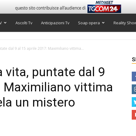
V
Ascolti Tv
Anticipazioni Tv
Soap opera
Reality Sho
tate dal 9 al 15 aprile 2017: Maximiliano vittima...
S
 vita, puntate dal 9
: Maximiliano vittima
ela un mistero