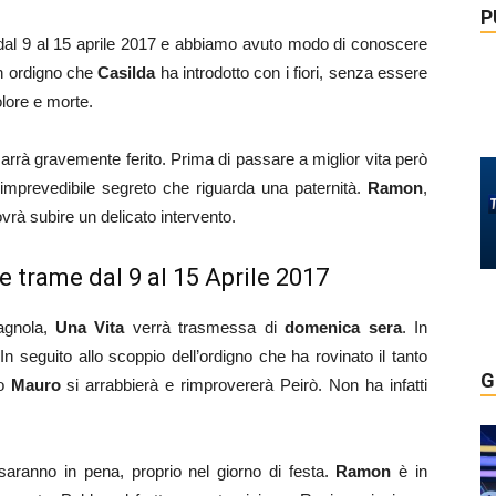
P
al 9 al 15 aprile 2017 e abbiamo avuto modo di conoscere
Un ordigno che
Casilda
ha introdotto con i fiori, senza essere
lore e morte.
arrà gravemente ferito. Prima di passare a miglior vita però
imprevedibile segreto che riguarda una paternità.
Ramon
,
rà subire un delicato intervento.
e trame dal 9 al 15 Aprile 2017
pagnola,
Una Vita
verrà trasmessa di
domenica sera
. In
n seguito allo scoppio dell’ordigno che ha rovinato il tanto
G
o
Mauro
si arrabbierà e rimprovererà Peirò. Non ha infatti
aranno in pena, proprio nel giorno di festa.
Ramon
è in