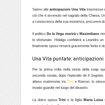
Siamo alle
anticipazioni Una Vita
trasmesse d
ciò che è avvenuto nel sagrato della Chiesa. 
a conoscenza della sua esistenza, procurerà do
Il politico
De la Vega morirà
e
Maximiliano
rim
lo sfortunato Hidalgo confiderà a Leandro un 
finalmente sposo rimarrà gravemente ferito e dov
Una Vita puntate: anticipazioni 
Per la prima volta nella storia della soap s
seconda serata, dopo l’episodio de Il Segreto. I
atteso matrimonio tra
Trini
e Ramon, lo stess
inviato guardie nel luogo del disastro.
La dolce sposa
Trini
e la figlia
Maria Luisa
s