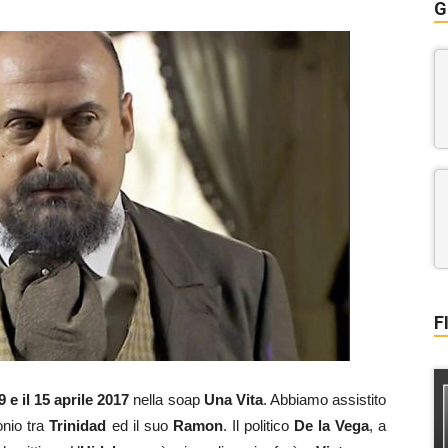
G
F
9 e il 15 aprile 2017
nella soap
Una Vita
. Abbiamo assistito
onio tra
Trinidad
ed il suo
Ramon
. Il politico
De la Vega
, a