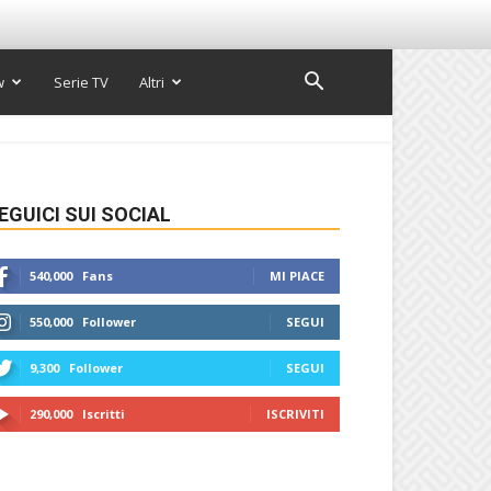
w
Serie TV
Altri
EGUICI SUI SOCIAL
540,000
Fans
MI PIACE
550,000
Follower
SEGUI
9,300
Follower
SEGUI
290,000
Iscritti
ISCRIVITI