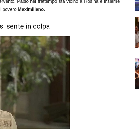
tervento. Pablo nel frattempo sta vicino a Rosina e insieme
 il povero
Maximiliano
.
si sente in colpa