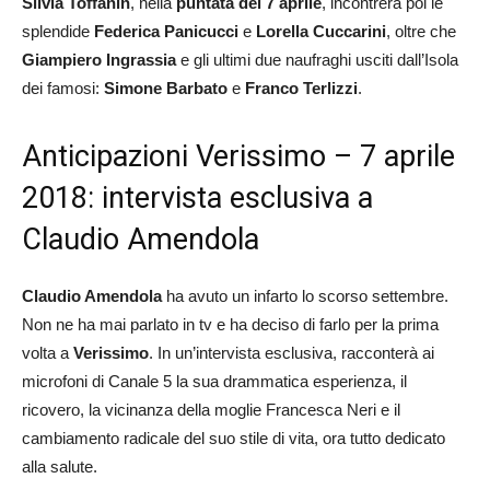
Silvia Toffanin
, nella
puntata del 7 aprile
, incontrerà poi le
splendide
Federica Panicucci
e
Lorella Cuccarini
, oltre che
Giampiero Ingrassia
e gli ultimi due naufraghi usciti dall’Isola
dei famosi:
Simone Barbato
e
Franco Terlizzi
.
Anticipazioni Verissimo – 7 aprile
2018: intervista esclusiva a
Claudio Amendola
Claudio Amendola
ha avuto un infarto lo scorso settembre.
Non ne ha mai parlato in tv e ha deciso di farlo per la prima
volta a
Verissimo
. In un’intervista esclusiva, racconterà ai
microfoni di Canale 5 la sua drammatica esperienza, il
ricovero, la vicinanza della moglie Francesca Neri e il
cambiamento radicale del suo stile di vita, ora tutto dedicato
alla salute.