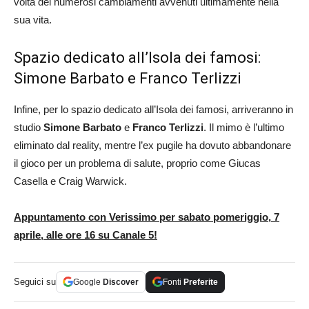
volta dei numerosi cambiamenti avvenuti ultimamente nella
sua vita.
Spazio dedicato all’Isola dei famosi:
Simone Barbato e Franco Terlizzi
Infine, per lo spazio dedicato all’Isola dei famosi, arriveranno in
studio
Simone Barbato
e
Franco Terlizzi
. Il mimo è l’ultimo
eliminato dal reality, mentre l’ex pugile ha dovuto abbandonare
il gioco per un problema di salute, proprio come Giucas
Casella e Craig Warwick.
Appuntamento con Verissimo per sabato pomeriggio, 7
aprile, alle ore 16 su Canale 5!
Seguici su
Google
Discover
Fonti
Preferite