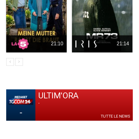
21:10
21:14
ULTIM'ORA
-
-
TUTTE LE NEWS