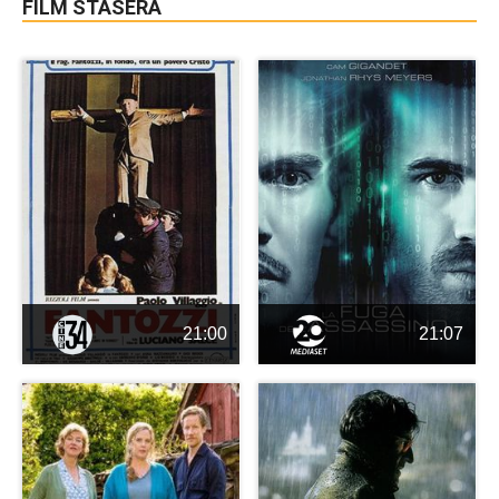
FILM STASERA
21:00
21:07