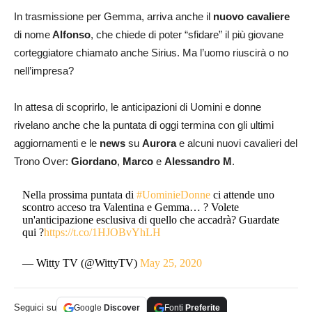
In trasmissione per Gemma, arriva anche il
nuovo cavaliere
di nome
Alfonso
, che chiede di poter “sfidare” il più giovane
corteggiatore chiamato anche Sirius. Ma l’uomo riuscirà o no
nell’impresa?
In attesa di scoprirlo, le anticipazioni di Uomini e donne
rivelano anche che la puntata di oggi termina con gli ultimi
aggiornamenti e le
news
su
Aurora
e alcuni nuovi cavalieri del
Trono Over:
Giordano
,
Marco
e
Alessandro M
.
Nella prossima puntata di
#UominieDonne
ci attende uno
scontro acceso tra Valentina e Gemma… ? Volete
un'anticipazione esclusiva di quello che accadrà? Guardate
qui ?
https://t.co/1HJOBvYhLH
— Witty TV (@WittyTV)
May 25, 2020
Seguici su
Google
Discover
Fonti
Preferite