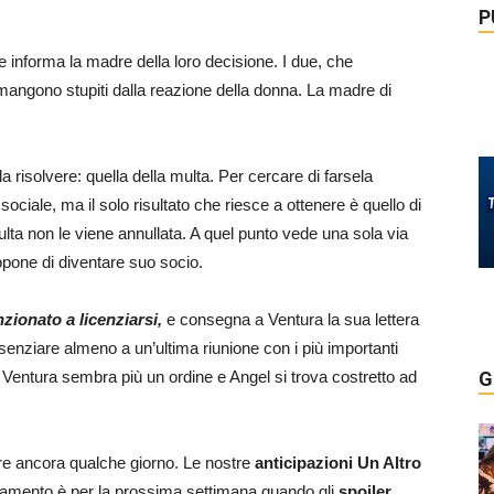
P
e informa la madre della loro decisione. I due, che
ngono stupiti dalla reazione della donna. La madre di
 risolvere: quella della multa. Per cercare di farsela
a sociale, ma il solo risultato che riesce a ottenere è quello di
ulta non le viene annullata. A quel punto vede una sola via
ropone di diventare suo socio.
zionato a licenziarsi,
e consegna a Ventura la sua lettera
esenziare almeno a un’ultima riunione con i più importanti
di Ventura sembra più un ordine e Angel si trova costretto ad
G
ere ancora qualche giorno. Le nostre
anticipazioni
Un Altro
tamento è per la prossima settimana quando gli
spoiler