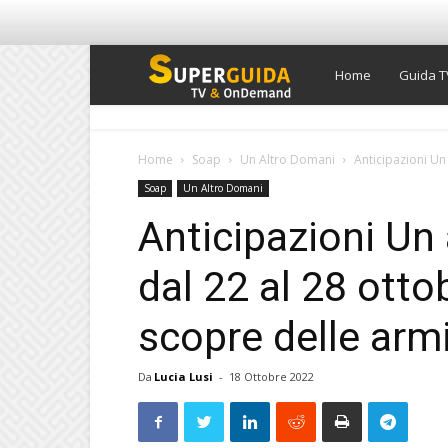
Super
Home
Guida T
Guida
Home
Soap
Un Altro Domani
Anticipazioni Un
Soap
Un Altro Domani
TV
Anticipazioni Un
dal 22 al 28 ott
scopre delle armi
Da
Lucia Lusi
-
18 Ottobre 2022