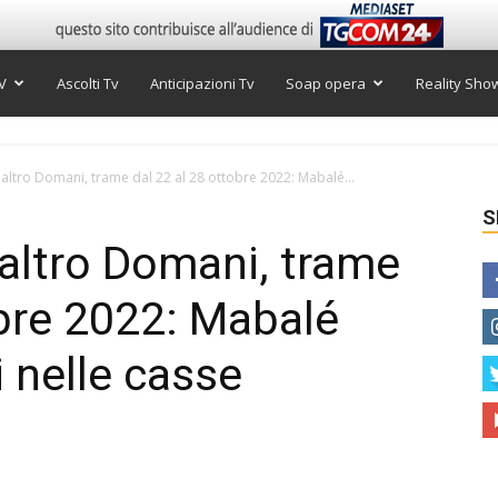
V
Ascolti Tv
Anticipazioni Tv
Soap opera
Reality Sho
 altro Domani, trame dal 22 al 28 ottobre 2022: Mabalé...
S
 altro Domani, trame
obre 2022: Mabalé
 nelle casse