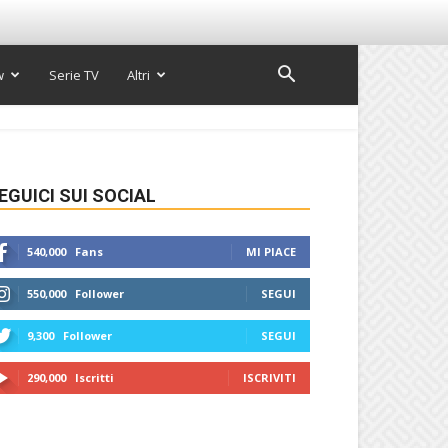
w
Serie TV
Altri
EGUICI SUI SOCIAL
540,000
Fans
MI PIACE
550,000
Follower
SEGUI
9,300
Follower
SEGUI
290,000
Iscritti
ISCRIVITI