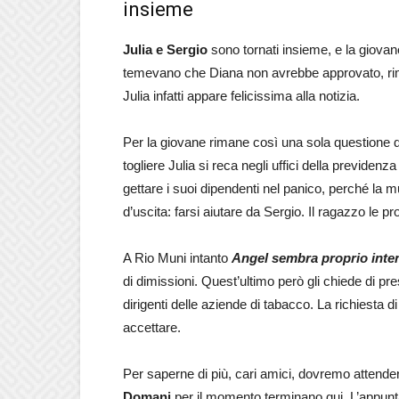
insieme
Julia e Sergio
sono tornati insieme, e la giovan
temevano che Diana non avrebbe approvato, rima
Julia infatti appare felicissima alla notizia.
Per la giovane rimane così una sola questione da
togliere Julia si reca negli uffici della previdenz
gettare i suoi dipendenti nel panico, perché la m
d’uscita: farsi aiutare da Sergio. Il ragazzo le p
A Rio Muni intanto
Angel sembra proprio inten
di dimissioni. Quest’ultimo però gli chiede di pr
dirigenti delle aziende di tabacco. La richiesta 
accettare.
Per saperne di più, cari amici, dovremo attend
Domani
per il momento terminano qui. L’appun