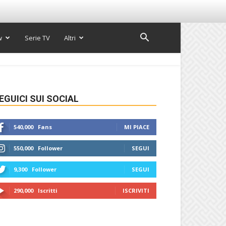
w
Serie TV
Altri
EGUICI SUI SOCIAL
540,000
Fans
MI PIACE
550,000
Follower
SEGUI
9,300
Follower
SEGUI
290,000
Iscritti
ISCRIVITI