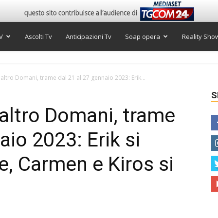
V
Ascolti Tv
Anticipazioni Tv
Soap opera
Reality Sho
 altro Domani, trame dal 21 al 27 gennaio 2023: Erik...
S
 altro Domani, trame
aio 2023: Erik si
re, Carmen e Kiros si