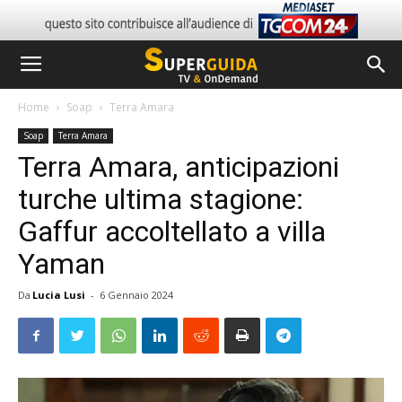
Home
Soap
Terra Amara
Soap
Terra Amara
Terra Amara, anticipazioni
turche ultima stagione:
Gaffur accoltellato a villa
Yaman
Da
Lucia Lusi
-
6 Gennaio 2024