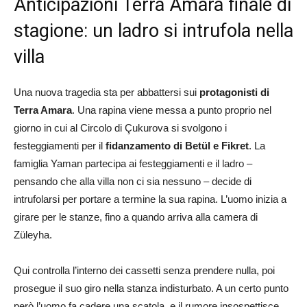
Anticipazioni Terra Amara finale di
stagione: un ladro si intrufola nella
villa
Una nuova tragedia sta per abbattersi sui
protagonisti di
Terra Amara
. Una rapina viene messa a punto proprio nel
giorno in cui al Circolo di Çukurova si svolgono i
festeggiamenti per il
fidanzamento di Betül e Fikret
. La
famiglia Yaman partecipa ai festeggiamenti e il ladro –
pensando che alla villa non ci sia nessuno – decide di
intrufolarsi per portare a termine la sua rapina. L’uomo inizia a
girare per le stanze, fino a quando arriva alla camera di
Züleyha.
Qui controlla l’interno dei cassetti senza prendere nulla, poi
prosegue il suo giro nella stanza indisturbato. A un certo punto
però l’uomo fa cadere una scatola, e il rumore insospettisce