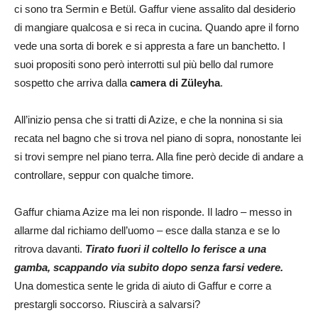
ci sono tra Sermin e Betül. Gaffur viene assalito dal desiderio
di mangiare qualcosa e si reca in cucina. Quando apre il forno
vede una sorta di borek e si appresta a fare un banchetto. I
suoi propositi sono però interrotti sul più bello dal rumore
sospetto che arriva dalla
camera di Züleyha
.
All’inizio pensa che si tratti di Azize, e che la nonnina si sia
recata nel bagno che si trova nel piano di sopra, nonostante lei
si trovi sempre nel piano terra. Alla fine però decide di andare a
controllare, seppur con qualche timore.
Gaffur chiama Azize ma lei non risponde. Il ladro – messo in
allarme dal richiamo dell’uomo – esce dalla stanza e se lo
ritrova davanti.
Tirato fuori il coltello lo ferisce a una
gamba, scappando via subito dopo senza farsi vedere.
Una domestica sente le grida di aiuto di Gaffur e corre a
prestargli soccorso. Riuscirà a salvarsi?