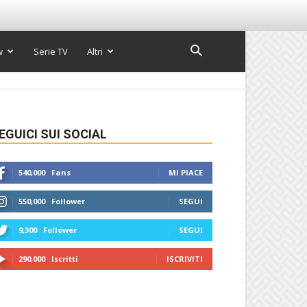
w
Serie TV
Altri
EGUICI SUI SOCIAL
540,000
Fans
MI PIACE
550,000
Follower
SEGUI
9,300
Follower
SEGUI
290,000
Iscritti
ISCRIVITI