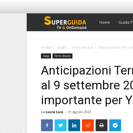
Super
Home
Guida T
Guida
Home
Soap
Terra Amara
Anticipazioni Terra A
Soap
Terra Amara
TV
Anticipazioni Te
al 9 settembre 2
importante per Y
Da
Lucia Lusi
-
31 Agosto 2022