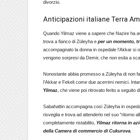
divorzio.
Anticipazioni italiane Terra A
Quando Yilmaz viene a sapere che Nazire ha avuto
trova a fianco di Züleyha e
per un momento, tra 
accompagnato la donna in ospedale l’Akkar si of
vengono sorpresi da Demir, che non esita a scagli
Nonostante abbia promesso a Züleyha di non fa
l’Akkar e Fekeli come due acerrimi nemici. In
Yilmaz
, che viene poi ritrovato ferito a seguito d
Sabahattin accompagna così Züleyha in ospedale
risveglia e trova ad attenderlo nel suo “ritorno
completamente ristabilito,
Yilmaz ritorna in az
della Camera di commercio di Cukurova
.