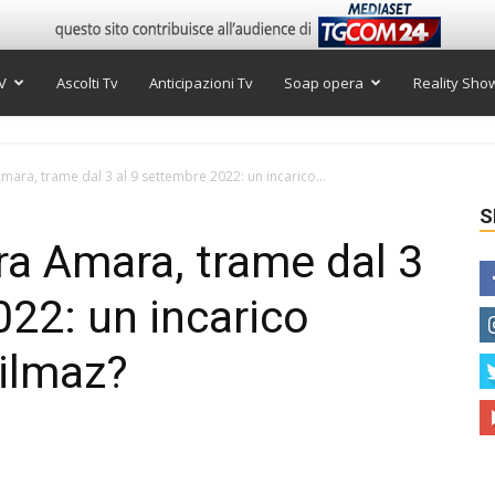
V
Ascolti Tv
Anticipazioni Tv
Soap opera
Reality Sho
mara, trame dal 3 al 9 settembre 2022: un incarico...
S
rra Amara, trame dal 3
022: un incarico
ilmaz?