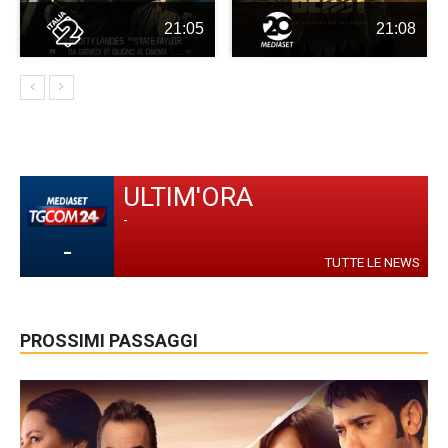
21:05
21:08
ULTIM'ORA
-
-
TUTTE LE NEWS
PROSSIMI PASSAGGI