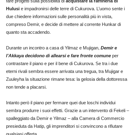
fare progetti sulla possibilità di
acquistare la raffineria di
Hulusi
e impadronirsi delle terre di Cukurova. L’uomo sente i
due chiedere informazioni sulle personalità più in vista,
compreso Demir, e decide di mettere al corrente Hunkar di
quanto sta accadendo.
Durante un incontro a casa di Yilmaz e Mujigan,
Demir e
l’Akkaya decidono di allearsi e fare fronte comune
per
contrastare il piano e per il bene di Cukurova. Se tra i due
eterni rivali sembra essere arrivata una tregua, tra Mujigar e
Zuuleyha la situazione rimane tesa: la gelosia della dottoressa
non tende a placarsi.
Intanto però il piano per fermare quei due loschi individui
sembra produrre i suoi effetti. Grazie a un intervento di Fekeli –
spalleggiato da Demir e Yilmaz – alla Camera di Commercio
presieduta da Hatip, gli imprenditori si convincono a rifiutare
qualsiasi offerta.