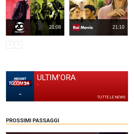
21:08
21:10
ULTIM'ORA
-
-
TUTTE LE NEWS
PROSSIMI PASSAGGI