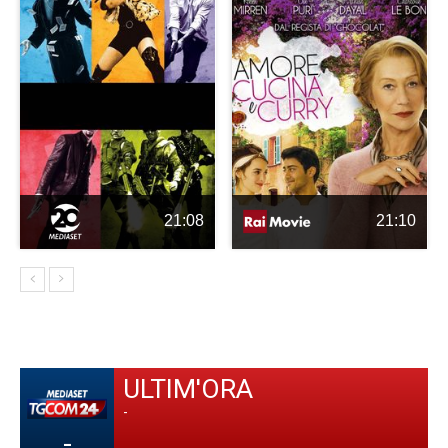
21:08
21:10
ULTIM'ORA
-
-