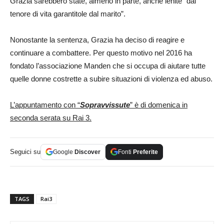
Grazia sarebbero state, almeno in parte, anche lenite “dal
tenore di vita garantitole dal marito”.
Nonostante la sentenza, Grazia ha deciso di reagire e
continuare a combattere. Per questo motivo nel 2016 ha
fondato l’associazione Manden che si occupa di aiutare tutte
quelle donne costrette a subire situazioni di violenza ed abuso.
L’appuntamento con “
Sopravvissute
” è di domenica in
seconda serata su Rai 3.
Seguici su
Google
Discover
Fonti
Preferite
TAGS
Rai3