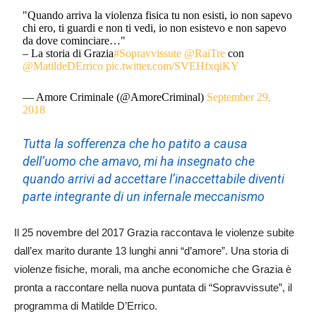
"Quando arriva la violenza fisica tu non esisti, io non sapevo
chi ero, ti guardi e non ti vedi, io non esistevo e non sapevo
da dove cominciare…"
– La storia di Grazia
#Sopravvissute
@RaiTre
con
@MatildeDErrico
pic.twitter.com/SVEHfxqiKY
— Amore Criminale (@AmoreCriminal)
September 29,
2018
Tutta la sofferenza che ho patito a causa
dell’uomo che amavo, mi ha insegnato che
quando arrivi ad accettare l’inaccettabile diventi
parte integrante di un infernale meccanismo
Il 25 novembre del 2017 Grazia raccontava le violenze subite
dall’ex marito durante 13 lunghi anni “d’amore”. Una storia di
violenze fisiche, morali, ma anche economiche che Grazia è
pronta a raccontare nella nuova puntata di “Sopravvissute”, il
programma di Matilde D’Errico.