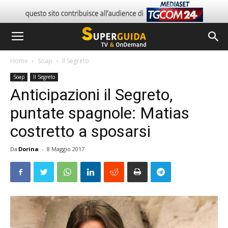
Home
Soap
Il Segreto
Soap
Il Segreto
Anticipazioni il Segreto,
puntate spagnole: Matias
costretto a sposarsi
Da
Dorina
-
8 Maggio 2017