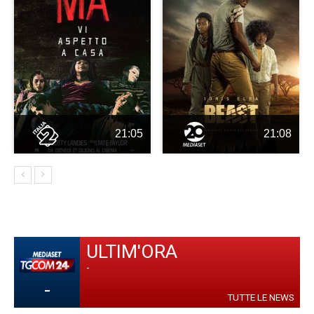
21:05
21:08
ULTIM'ORA
-
-
TUTTE LE NEWS