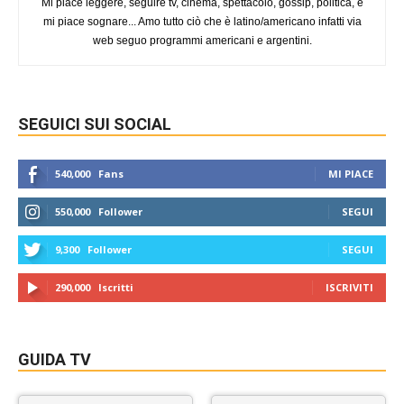
Mi piace leggere, seguire tv, cinema, spettacolo, gossip, politica, e
mi piace sognare... Amo tutto ciò che è latino/americano infatti via
web seguo programmi americani e argentini.
SEGUICI SUI SOCIAL
540,000
Fans
MI PIACE
550,000
Follower
SEGUI
9,300
Follower
SEGUI
290,000
Iscritti
ISCRIVITI
GUIDA TV