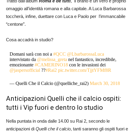
Tratto dall’album
Roma è de tutti
, il brano è un vero e proprio
omaggio all’identità romana e alla capitale. A Luca Barbarossa
toccherà, infine, duettare con Luca e Paolo per l’immancabile
“centone”.
Cosa accadrà in studio?
Domani sarà con noi a
#QCC
@LbarbarossaLuca
intervistato da
@melissa_greta
nel fantastico, incredibile,
emozionante
#CAMERINO18
con le invasioni dei
@jaspersofficial
??
#Rai2
pic.twitter.com/TjjtYFMf8R
— Quelli Che il Calcio (@quelliche_rai2)
March 30, 2018
Anticipazioni Quelli che il calcio ospiti:
tutti i Vip fuori e dentro lo studio
Nella puntata in onda dalle 14.00 su Rai 2, secondo le
anticipazioni di
Quelli che il calcio
, tanti saranno gli ospiti fuori e