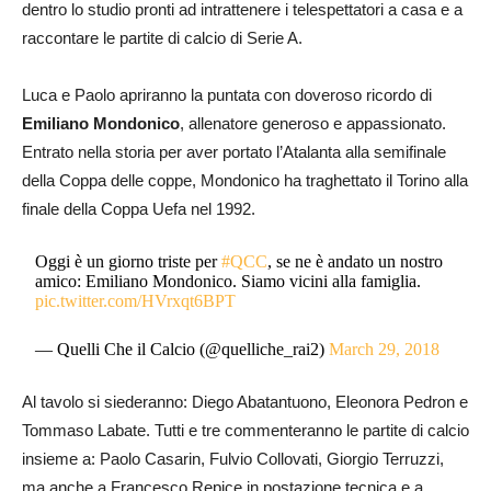
dentro lo studio pronti ad intrattenere i telespettatori a casa e a
raccontare le partite di calcio di Serie A.
Luca e Paolo apriranno la puntata con doveroso ricordo di
Emiliano Mondonico
, allenatore generoso e appassionato.
Entrato nella storia per aver portato l’Atalanta alla semifinale
della Coppa delle coppe, Mondonico ha traghettato il Torino alla
finale della Coppa Uefa nel 1992.
Oggi è un giorno triste per
#QCC
, se ne è andato un nostro
amico: Emiliano Mondonico. Siamo vicini alla famiglia.
pic.twitter.com/HVrxqt6BPT
— Quelli Che il Calcio (@quelliche_rai2)
March 29, 2018
Al tavolo si siederanno: Diego Abatantuono, Eleonora Pedron e
Tommaso Labate. Tutti e tre commenteranno le partite di calcio
insieme a: Paolo Casarin, Fulvio Collovati, Giorgio Terruzzi,
ma anche a Francesco Repice in postazione tecnica e a