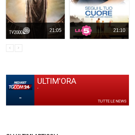
21:05
21:10
ULTIM'ORA
-
-
TUTTE LE NEWS