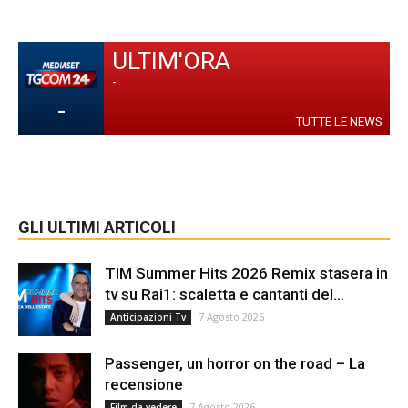
ULTIM'ORA
-
-
TUTTE LE NEWS
GLI ULTIMI ARTICOLI
TIM Summer Hits 2026 Remix stasera in
tv su Rai1: scaletta e cantanti del...
7 Agosto 2026
Anticipazioni Tv
Passenger, un horror on the road – La
recensione
7 Agosto 2026
Film da vedere