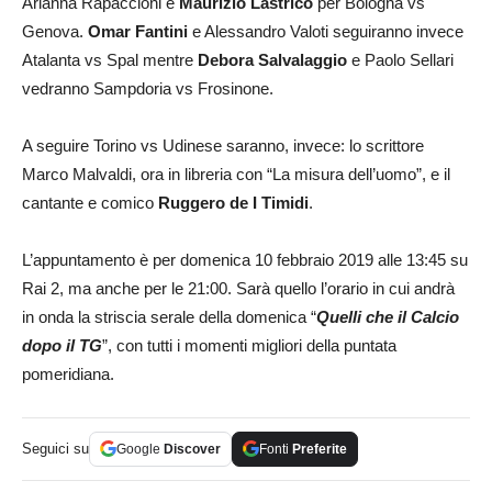
Arianna Rapaccioni e
Maurizio Lastrico
per Bologna vs
Genova.
Omar Fantini
e Alessandro Valoti seguiranno invece
Atalanta vs Spal mentre
Debora Salvalaggio
e Paolo Sellari
vedranno Sampdoria vs Frosinone.
A seguire Torino vs Udinese saranno, invece: lo scrittore
Marco Malvaldi, ora in libreria con “La misura dell’uomo”, e il
cantante e comico
Ruggero de I Timidi
.
L’appuntamento è per domenica 10 febbraio 2019 alle 13:45 su
Rai 2, ma anche per le 21:00. Sarà quello l’orario in cui andrà
in onda la striscia serale della domenica “
Quelli che il Calcio
dopo il TG
”, con tutti i momenti migliori della puntata
pomeridiana.
Seguici su
Google
Discover
Fonti
Preferite