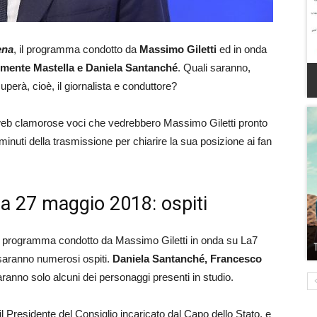
ena
, il programma condotto da
Massimo Giletti
ed in onda
mente Mastella e Daniela Santanché
. Quali saranno,
cuperà, cioè, il giornalista e conduttore?
l web clamorose voci che vedrebbero Massimo Giletti pronto
i minuti della trasmissione per chiarire la sua posizione ai fan
na 27 maggio 2018: ospiti
il programma condotto da Massimo Giletti in onda su La7
saranno numerosi ospiti.
Daniela Santanché, Francesco
ranno solo alcuni dei personaggi presenti in studio.
 il Presidente del Consiglio incaricato dal Capo dello Stato, e