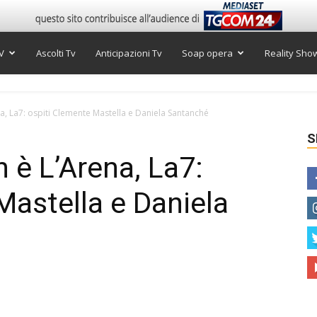
V
Ascolti Tv
Anticipazioni Tv
Soap opera
Reality Sho
a, La7: ospiti Clemente Mastella e Daniela Santanché
S
 è L’Arena, La7:
Mastella e Daniela