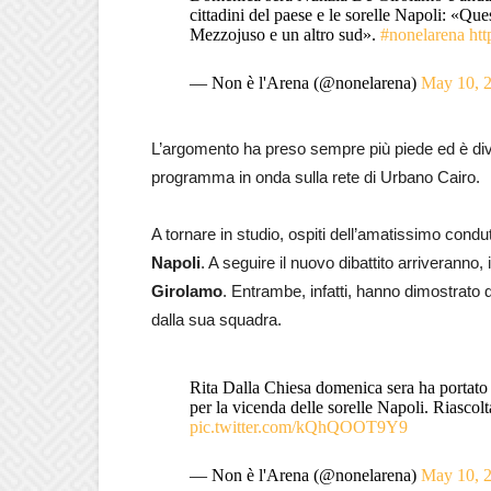
cittadini del paese e le sorelle Napoli: «Que
Mezzojuso e un altro sud».
#nonelarena
ht
— Non è l'Arena (@nonelarena)
May 10, 
L’argomento ha preso sempre più piede ed è dive
programma in onda sulla rete di Urbano Cairo.
A tornare in studio, ospiti dell’amatissimo condu
Napoli
. A seguire il nuovo dibattito arriveranno,
Girolamo
. Entrambe, infatti, hanno dimostrato d
dalla sua squadra.
Rita Dalla Chiesa domenica sera ha portato
per la vicenda delle sorelle Napoli. Riascolt
pic.twitter.com/kQhQOOT9Y9
— Non è l'Arena (@nonelarena)
May 10, 