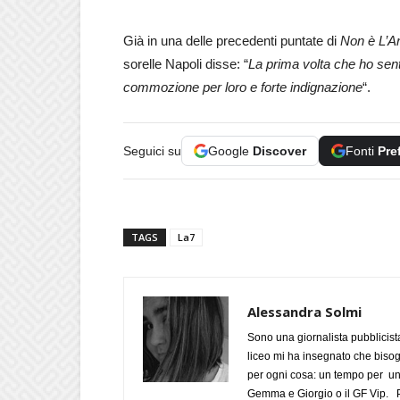
Già in una delle precedenti puntate di
Non è L’A
sorelle Napoli disse: “
La prima volta che ho senti
commozione per loro e forte indignazione
“.
Seguici su
Google
Discover
Fonti
Pre
TAGS
La7
Alessandra Solmi
Sono una giornalista pubblicist
liceo mi ha insegnato che biso
per ogni cosa: un tempo per un
Gemma e Giorgio o il GF Vip. Po