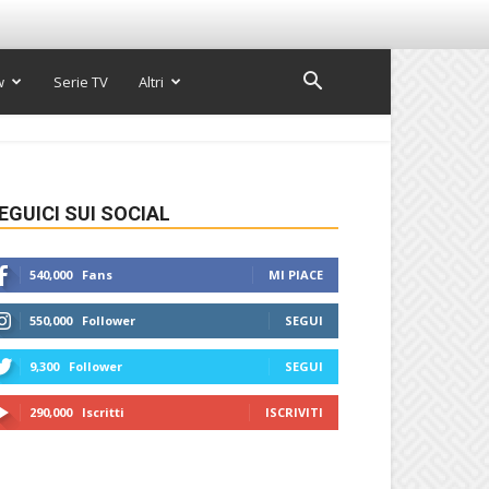
w
Serie TV
Altri
EGUICI SUI SOCIAL
540,000
Fans
MI PIACE
550,000
Follower
SEGUI
9,300
Follower
SEGUI
290,000
Iscritti
ISCRIVITI