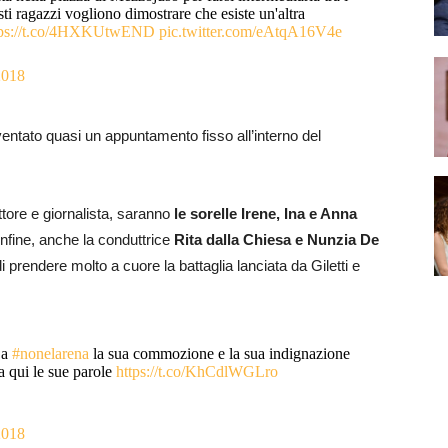
sti ragazzi vogliono dimostrare che esiste un'altra
tps://t.co/4HXKUtwEND
pic.twitter.com/eAtqA16V4e
2018
ntato quasi un appuntamento fisso all’interno del
ttore e giornalista, saranno
le sorelle Irene, Ina e Anna
 infine, anche la conduttrice
Rita dalla Chiesa e Nunzia De
i prendere molto a cuore la battaglia lanciata da Giletti e
 a
#nonelarena
la sua commozione e la sua indignazione
a qui le sue parole
https://t.co/KhCdlWGLro
2018