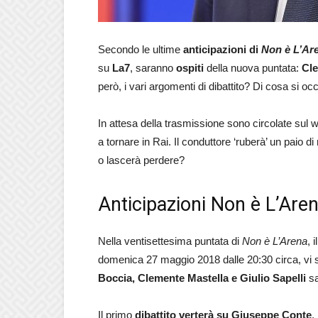
Secondo le ultime
anticipazioni di
Non è L’Ar
su
La7
, saranno
ospiti
della nuova puntata:
Cle
però, i vari argomenti di dibattito? Di cosa si oc
In attesa della trasmissione sono circolate su
a tornare in Rai. Il conduttore ‘ruberà’ un paio d
o lascerà perdere?
Anticipazioni Non è L’Are
Nella ventisettesima puntata di
Non è L’Arena
, 
domenica 27 maggio 2018 dalle 20:30 circa, vi 
Boccia, Clemente Mastella e Giulio Sapelli
sa
Il primo
dibattito verterà su Giuseppe Conte
,