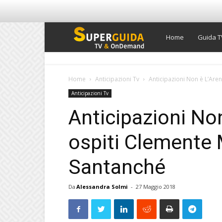
Super
Home
Guida T
Guida
Home
Anticipazioni Tv
Anticipazioni Non è L’Aren
Anticipazioni Tv
TV
Anticipazioni Non
ospiti Clemente 
Santanché
Da
Alessandra Solmi
-
27 Maggio 2018