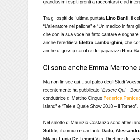
grandissimi ospiti pronti a raccontarsi e ad inte
Tra gli ospiti dell’ultima puntata
Lino Banfi
, il c
“L’allenatore nel pallone” e “Un medico in famigl
che con la sua voce ha fatto cantare e sognare
anche l’ereditiera
Elettra Lamborghini
, che con
anche di gossip con il re dei paparazzi
Rino Bar
Ci sono anche Emma Marrone e 
Ma non finisce qui…sul palco degli Studi Voxs
recentemente ha pubblicato “
Essere Qui – Boom
conduttrice di Mattino Cinque
Federica Panicu
Island” e “Tale e Quale Show 2018 – Il Torneo”.
Nel salotto di Maurizio Costanzo sono attesi a
Sottile
, il comico e cantante
Dado
,
Alessandro
Milano,
Lucia De Lemmi
Vice Direttore del ser