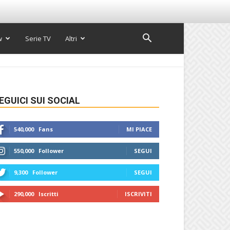
w
Serie TV
Altri
EGUICI SUI SOCIAL
540,000
Fans
MI PIACE
550,000
Follower
SEGUI
9,300
Follower
SEGUI
290,000
Iscritti
ISCRIVITI