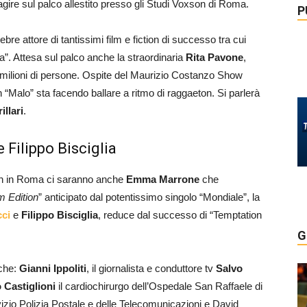
ragire sul palco allestito presso gli Studi Voxson di Roma.
P
elebre attore di tantissimi film e fiction di successo tra cui
ia”. Attesa sul palco anche la straordinaria
Rita Pavone
,
 milioni di persone. Ospite del Maurizio Costanzo Show
 “Malo” sta facendo ballare a ritmo di raggaeton. Si parlerà
illari
.
Filippo Bisciglia
on in Roma ci saranno anche
Emma Marrone
che
 Edition
” anticipato dal potentissimo singolo “Mondiale”, la
cci
e
Filippo Bisciglia
, reduce dal successo di “Temptation
G
nche:
Gianni Ippoliti
, il giornalista e conduttore tv
Salvo
 Castiglioni
il cardiochirurgo dell’Ospedale San Raffaele di
vizio Polizia Postale e delle Telecomunicazioni e David