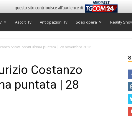
V
Ascolti Tv
Anticipazioni Tv
Soap opera
Reality Sho
stanzo Show, ospiti ultima puntata | 28 novembre 2018
S
urizio Costanzo
ma puntata | 28