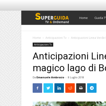
Super
Home
Guida T
Guida
Home
Anticipazioni Tv
Anticipazioni Linea Verde 
Anticipazioni Tv
TV
Anticipazioni Lin
magico lago di B
Da
Emanuele Ambrosio
-
8 Luglio 2018