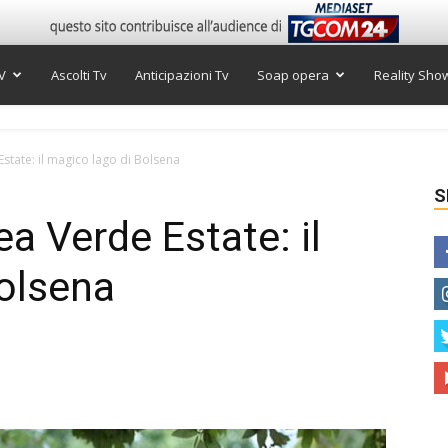
V
Ascolti Tv
Anticipazioni Tv
Soap opera
Reality Sho
Estate: il magico lago di Bolsena
S
ea Verde Estate: il
olsena