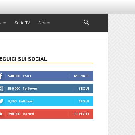
w
Serie TV
Altri
EGUICI SUI SOCIAL
540,000
Fans
MI PIACE
550,000
Follower
SEGUI
9,300
Follower
SEGUI
290,000
Iscritti
ISCRIVITI