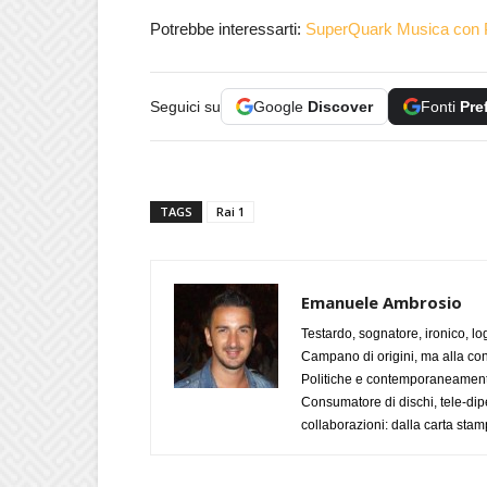
Potrebbe interessarti:
SuperQuark Musica con P
Seguici su
Google
Discover
Fonti
Pre
TAGS
Rai 1
Emanuele Ambrosio
Testardo, sognatore, ironico, l
Campano di origini, ma alla con
Politiche e contemporaneamente 
Consumatore di dischi, tele-dip
collaborazioni: dalla carta stam