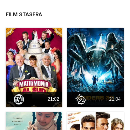
FILM STASERA
21:02
21:04