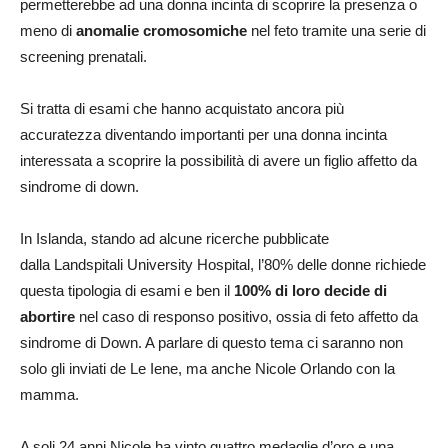
permetterebbe ad una donna incinta di scoprire la presenza o
meno di
anomalie cromosomiche
nel feto tramite una serie di
screening prenatali.
Si tratta di esami che hanno acquistato ancora più
accuratezza diventando importanti per una donna incinta
interessata a scoprire la possibilità di avere un figlio affetto da
sindrome di down.
In Islanda, stando ad alcune ricerche pubblicate
dalla Landspitali University Hospital, l’80% delle donne richiede
questa tipologia di esami e ben il
100% di loro decide di
abortire
nel caso di responso positivo, ossia di feto affetto da
sindrome di Down. A parlare di questo tema ci saranno non
solo gli inviati de Le Iene, ma anche Nicole Orlando con la
mamma.
A soli 24 anni Nicole ha vinto quattro medaglie d’oro e una