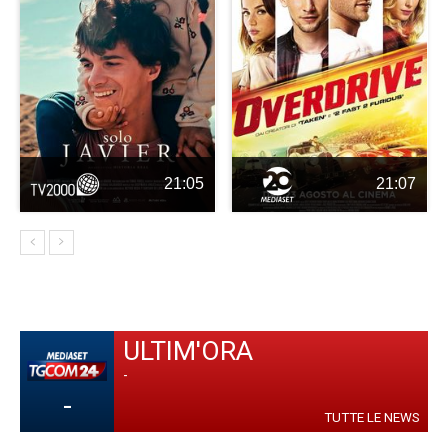
21:05
21:07
ULTIM'ORA
-
-
TUTTE LE NEWS