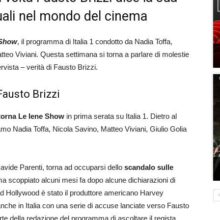
suali nel mondo del cinema
 Show
, il programma di Italia 1 condotto da Nadia Toffa,
tteo Viviani. Questa settimana si torna a parlare di molestie
vista – verità di Fausto Brizzi.
Fausto Brizzi
 torna Le Iene Show
in prima serata su Italia 1. Dietro al
o Nadia Toffa, Nicola Savino, Matteo Viviani, Giulio Golia
avide Parenti, torna ad occuparsi dello
scandalo sulle
a scoppiato alcuni mesi fa dopo alcune dichiarazioni di
 ad Hollywood è stato il produttore americano Harvey
che in Italia con una serie di accuse lanciate verso Fausto
arte della redazione del programma di ascoltare il regista,