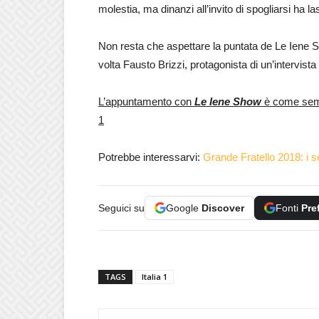
molestia, ma dinanzi all’invito di spogliarsi ha la
Non resta che aspettare la puntata de Le Iene S
volta Fausto Brizzi, protagonista di un’intervista
L’appuntamento con
Le Iene Show
è come sempr
1
Potrebbe interessarvi:
Grande Fratello 2018: i s
Seguici su
Google
Discover
Fonti
Pre
TAGS
Italia 1