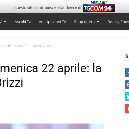
V
Ascolti Tv
Anticipazioni Tv
Soap opera
Reality Sho
aprile: la verità di Fausto Brizzi
S
menica 22 aprile: la
rizzi