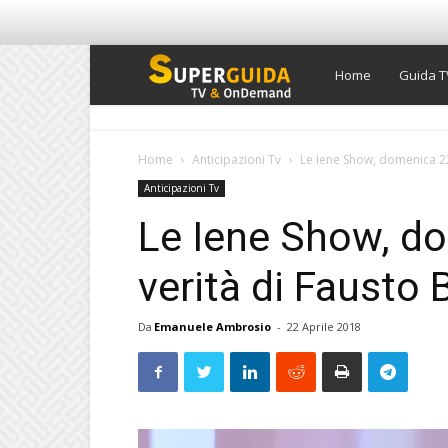
Super
Home
Guida T
Guida
Home
Anticipazioni Tv
Le Iene Show, domenica 22 
Anticipazioni Tv
TV
Le Iene Show, do
verità di Fausto B
Da
Emanuele Ambrosio
-
22 Aprile 2018