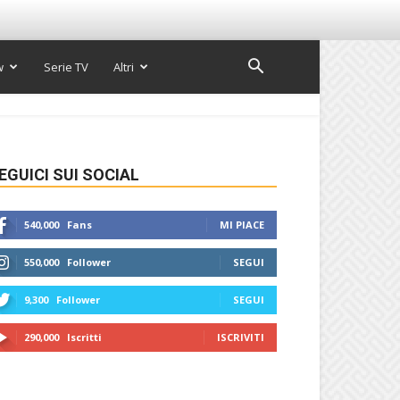
w
Serie TV
Altri
EGUICI SUI SOCIAL
540,000
Fans
MI PIACE
550,000
Follower
SEGUI
9,300
Follower
SEGUI
290,000
Iscritti
ISCRIVITI