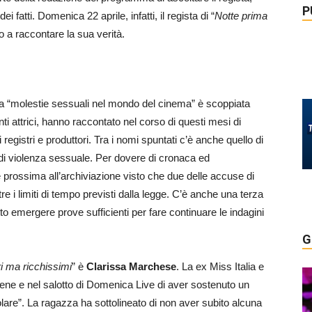
P
i fatti. Domenica 22 aprile, infatti, il regista di “
Notte prima
o a raccontare la sua verità.
a “molestie sessuali nel mondo del cinema” è scoppiata
ti attrici, hanno raccontato nel corso di questi mesi di
 registri e produttori. Tra i nomi spuntati c’è anche quello di
di violenza sessuale. Per dovere di cronaca ed
 è prossima all’archiviazione visto che due delle accuse di
re i limiti di tempo previsti dalla legge. C’è anche una terza
 emergere prove sufficienti per fare continuare le indagini
G
i ma ricchissimi
” è
Clarissa Marchese
. La ex Miss Italia e
Iene e nel salotto di Domenica Live di aver sostenuto un
olare”. La ragazza ha sottolineato di non aver subito alcuna