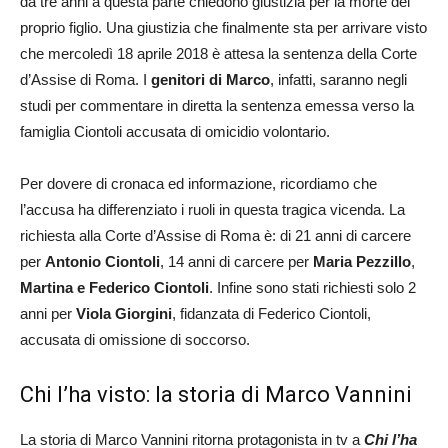
da tre anni a questa parte chiedono giustizia per la morte del
proprio figlio. Una giustizia che finalmente sta per arrivare visto
che mercoledì 18 aprile 2018 è attesa la sentenza della Corte
d’Assise di Roma. I
genitori di Marco
, infatti, saranno negli
studi per commentare in diretta la sentenza emessa verso la
famiglia Ciontoli accusata di omicidio volontario.
Per dovere di cronaca ed informazione, ricordiamo che
l’accusa ha differenziato i ruoli in questa tragica vicenda. La
richiesta alla Corte d’Assise di Roma è: di 21 anni di carcere
per
Antonio Ciontoli
, 14 anni di carcere per
Maria Pezzillo
,
Martina e Federico Ciontoli
. Infine sono stati richiesti solo 2
anni per
Viola Giorgini
, fidanzata di Federico Ciontoli,
accusata di omissione di soccorso.
Chi l’ha visto: la storia di Marco Vannini
La storia di Marco Vannini ritorna protagonista in tv a
Chi l’ha