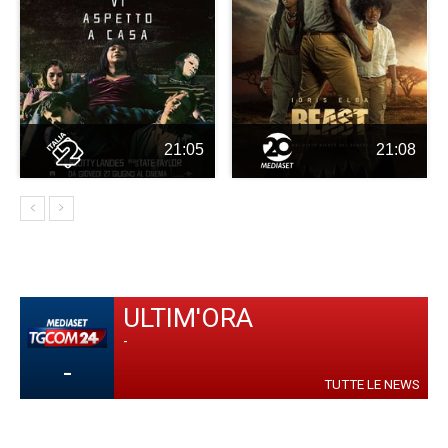
21:05
21:08
ULTIM'ORA
-
-
TUTTE LE NEWS