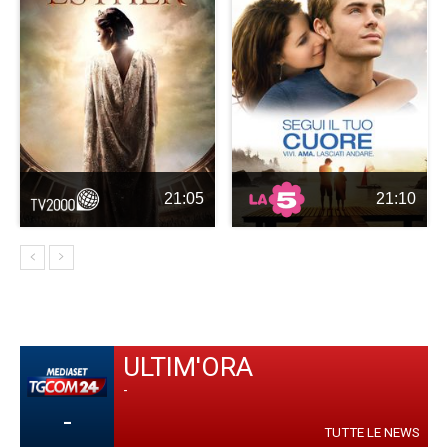
21:05
21:10
ULTIM'ORA
-
-
TUTTE LE NEWS