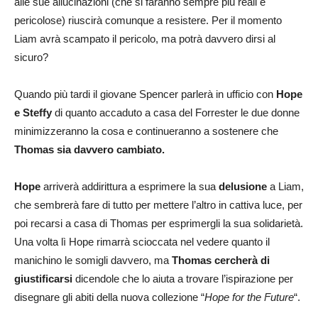
alle sue allucinazioni (che si faranno sempre più reali e
pericolose) riuscirà comunque a resistere. Per il momento
Liam avrà scampato il pericolo, ma potrà davvero dirsi al
sicuro?
Quando più tardi il giovane Spencer parlerà in ufficio con
Hope
e Steffy
di quanto accaduto a casa del Forrester le due donne
minimizzeranno la cosa e continueranno a sostenere che
Thomas sia davvero cambiato.
Hope
arriverà addirittura a esprimere la sua
delusione
a Liam,
che sembrerà fare di tutto per mettere l’altro in cattiva luce, per
poi recarsi a casa di Thomas per esprimergli la sua solidarietà.
Una volta lì Hope rimarrà scioccata nel vedere quanto il
manichino le somigli davvero, ma
Thomas cercherà di
giustificarsi
dicendole che lo aiuta a trovare l’ispirazione per
disegnare gli abiti della nuova collezione “
Hope for the Future
“.