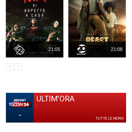
21:05
21:08
ULTIM'ORA
-
-
TUTTE LE NEWS