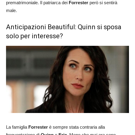
prematrimoniale. Il patriarca dei
Forrester
però si sentirà
male.
Anticipazioni Beautiful: Quinn si sposa
solo per interesse?
La famiglia
Forrester
è sempre stata contraria alla
frequentazione di
Quinn
e
Eric
. Meno che mai ora sono