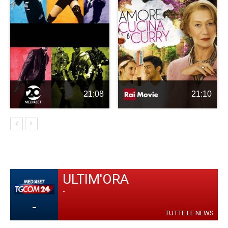
21:08
21:10
ULTIM'ORA
-
-
TUTTE LE NEWS