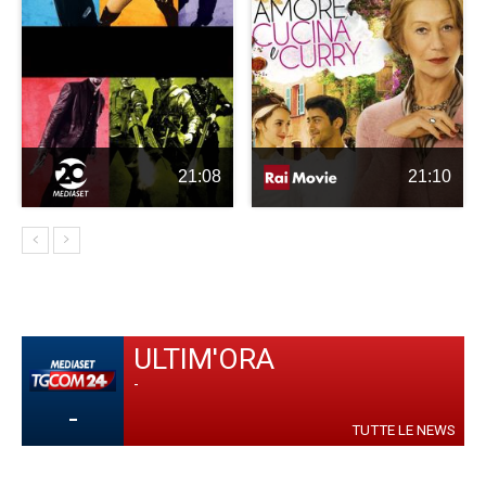
21:08
21:10
ULTIM'ORA
-
-
TUTTE LE NEWS