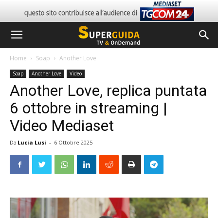
Home
Soap
Another Love
Soap
Another Love
Video
Another Love, replica puntata
6 ottobre in streaming |
Video Mediaset
Da
Lucia Lusi
-
6 Ottobre 2025