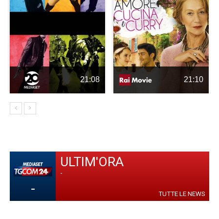
21:08
21:10
ULTIM'ORA
-
-
TUTTE LE NEWS