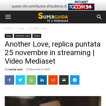
Home
Soap
Another Love
Soap
Another Love
Video
Another Love, replica puntata
25 novembre in streaming |
Video Mediaset
Da
Lucia Lusi
-
25 Novembre 2025