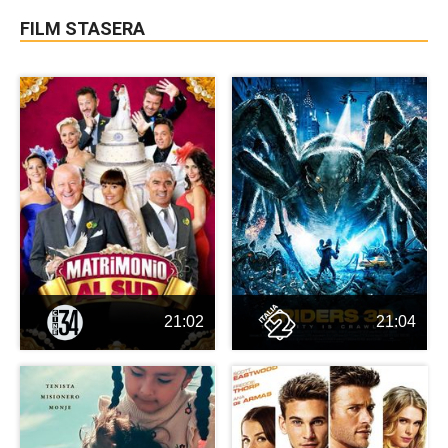
FILM STASERA
21:02
21:04