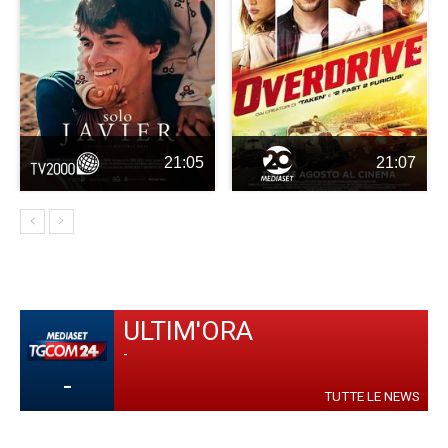
21:05
21:07
ULTIM'ORA
-
-
TUTTE LE NEWS