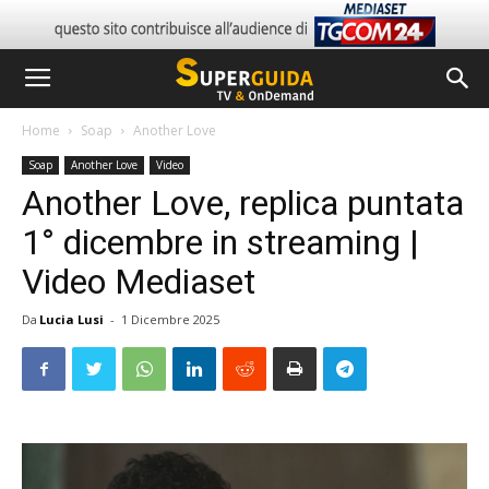
Home
Soap
Another Love
Soap
Another Love
Video
Another Love, replica puntata
1° dicembre in streaming |
Video Mediaset
Da
Lucia Lusi
-
1 Dicembre 2025