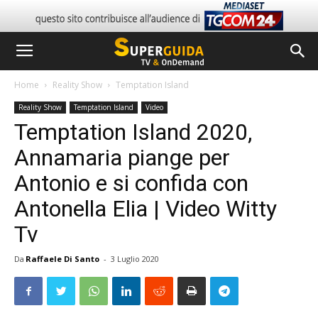
Home
Reality Show
Temptation Island
Reality Show
Temptation Island
Video
Temptation Island 2020,
Annamaria piange per
Antonio e si confida con
Antonella Elia | Video Witty
Tv
Da
Raffaele Di Santo
-
3 Luglio 2020