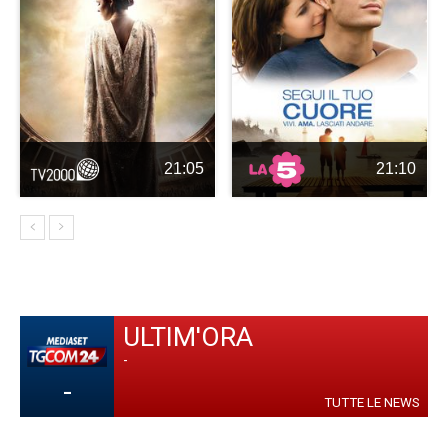
21:05
21:10
ULTIM'ORA
-
-
TUTTE LE NEWS