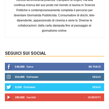
curioso all'ennesima potenza. Campano di origini, ma alla
continua ricerca del suo posto nel mondo si laurea in Scienze
Politiche e contemporaneamente completa il percorso per
diventare Giornalista Pubblicista. Consumatore di dischi, tele-
dipendente, appassionato di cinema e serie tv. Diverse le
collaborazioni: dalla carta stampata fino al passaggio al
giornalismo online.
SEGUICI SUI SOCIAL
540,000
Fans
MI PIACE
550,000
Follower
SEGUI
9,300
Follower
SEGUI
290,000
Iscritti
ISCRIVITI