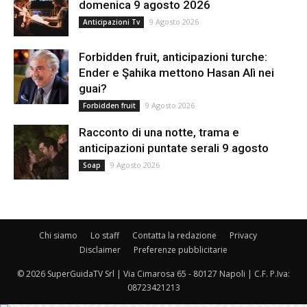
domenica 9 agosto 2026
9 Agosto 2026
Anticipazioni Tv
Forbidden fruit, anticipazioni turche:
Ender e Şahika mettono Hasan Alì nei
guai?
9 Agosto 2026
Forbidden fruit
Racconto di una notte, trama e
anticipazioni puntate serali 9 agosto
9 Agosto 2026
Soap
Chi siamo
Lo staff
Contatta la redazione
Privacy
Disclaimer
Preferenze pubblicitarie
© 2026 SuperGuidaTV Srl | Via Cimarosa 65 - 80127 Napoli | C.F. P.Iva:
08723421213