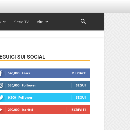
w
Serie TV
Altri
EGUICI SUI SOCIAL
540,000
Fans
MI PIACE
550,000
Follower
SEGUI
9,300
Follower
SEGUI
290,000
Iscritti
ISCRIVITI