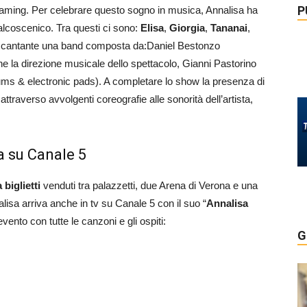
P
reaming. Per celebrare questo sogno in musica, Annalisa ha
palcoscenico. Tra questi ci sono:
Elisa
,
Giorgia
,
Tananai
,
 cantante una band composta da:Daniel Bestonzo
 la direzione musicale dello spettacolo, Gianni Pastorino
ms & electronic pads). A completare lo show la presenza di
attraverso avvolgenti coreografie alle sonorità dell’artista,
a su Canale 5
biglietti
venduti tra palazzetti, due Arena di Verona e una
nnalisa arriva anche in tv su Canale 5 con il suo “
Annalisa
vento con tutte le canzoni e gli ospiti:
G