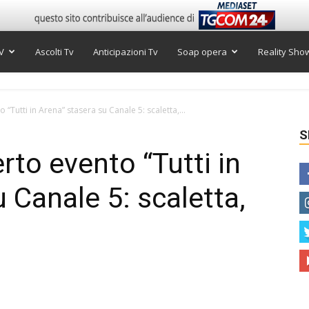
V
Ascolti Tv
Anticipazioni Tv
Soap opera
Reality Sho
 “Tutti in Arena” stasera su Canale 5: scaletta,...
S
erto evento “Tutti in
 Canale 5: scaletta,
i