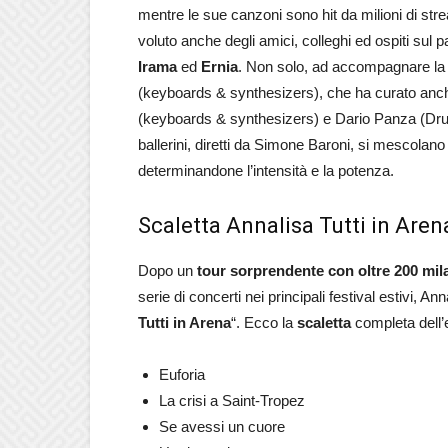
mentre le sue canzoni sono hit da milioni di st
voluto anche degli amici, colleghi ed ospiti sul 
Irama
ed
Ernia
. Non solo, ad accompagnare la
(keyboards & synthesizers), che ha curato anche
(keyboards & synthesizers) e Dario Panza (Dru
ballerini, diretti da Simone Baroni, si mescolano 
determinandone l’intensità e la potenza.
Scaletta Annalisa Tutti in Aren
Dopo un
tour sorprendente con oltre 200 mila 
serie di concerti nei principali festival estivi, A
Tutti in Arena
“. Ecco la
scaletta
completa dell’e
Euforia
La crisi a Saint-Tropez
Se avessi un cuore