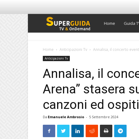
Super
Home
Guida T
Guida
Home
Anticipazioni Tv
Annalisa, il concerto evento
Anticipazioni Tv
TV
Annalisa, il conc
Arena” stasera su
canzoni ed ospit
Da
Emanuele Ambrosio
-
5 Settembre 2024