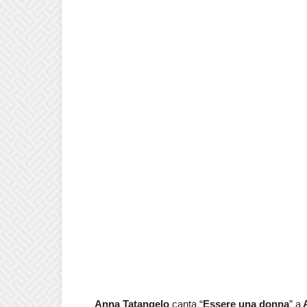
Anna Tatangelo
canta “
Essere una donna
” a
A