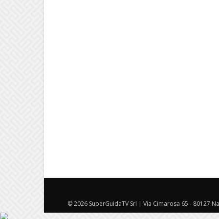
© 2026 SuperGuidaTV Srl | Via Cimarosa 65 - 80127 Nap