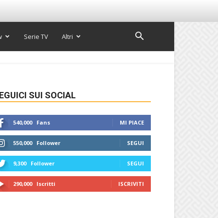
w
Serie TV
Altri
EGUICI SUI SOCIAL
540,000
Fans
MI PIACE
550,000
Follower
SEGUI
9,300
Follower
SEGUI
290,000
Iscritti
ISCRIVITI