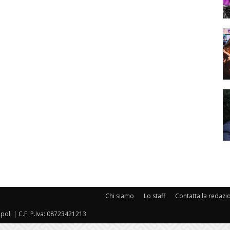
Chi siamo
Lo staff
Contatta la redazi
oli | C.F. P.Iva: 08723421213