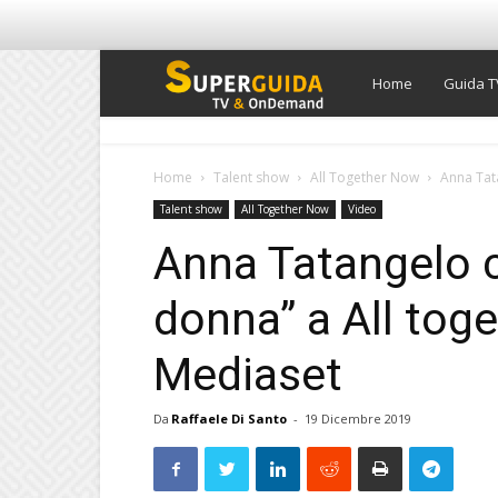
Super
Home
Guida T
Guida
Home
Talent show
All Together Now
Anna Tata
Talent show
All Together Now
Video
TV
Anna Tatangelo 
donna” a All toge
Mediaset
Da
Raffaele Di Santo
-
19 Dicembre 2019