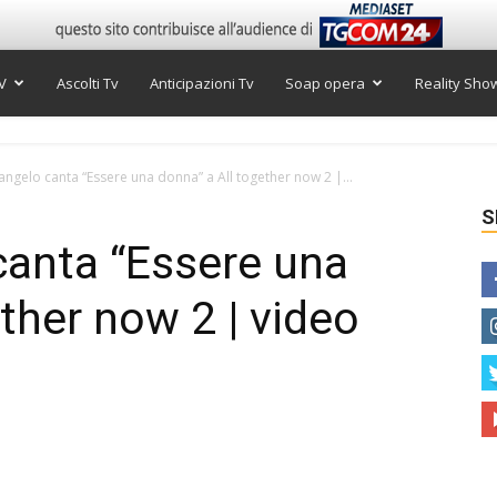
V
Ascolti Tv
Anticipazioni Tv
Soap opera
Reality Sho
ngelo canta “Essere una donna” a All together now 2 |...
S
canta “Essere una
ther now 2 | video