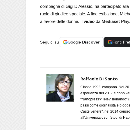
compagna di Gigi D’Alessio, ha partecipato alla
ruolo di giudice speciale. A fine esibizione, Mich
a favore delle donne. Il
video
da
Mediaset
Play
Seguici su
Google
Discover
Fonti
Pre
Raffaele Di Santo
Classe 1992, campano. Nel 2019
esperienza del 2017 e dopo varie 
"Nanopress"/"Televisionando" (
passi come giornalista e blogge
Castelvenere", nel 2014 conseg
all'Università degli Studi di Napo