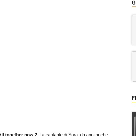
G
F
ll together now 2
. La cantante di Sora, da anni anche