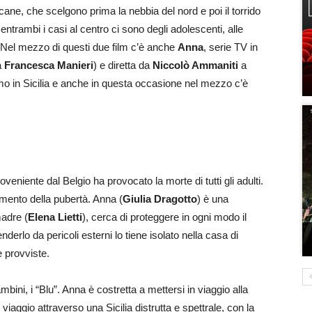
ane, che scelgono prima la nebbia del nord e poi il torrido
ntrambi i casi al centro ci sono degli adolescenti, alle
. Nel mezzo di questi due film c’è anche
Anna
, serie TV in
a
Francesca Manieri
) e diretta da
Niccolò Ammaniti
a
o in Sicilia e anche in questa occasione nel mezzo c’è
eniente dal Belgio ha provocato la morte di tutti gli adulti.
imento della pubertà. Anna (
Giulia Dragotto
) è una
madre (
Elena Lietti
), cerca di proteggere in ogni modo il
enderlo da pericoli esterni lo tiene isolato nella casa di
e provviste.
bini, i “Blu”. Anna è costretta a mettersi in viaggio alla
 viaggio attraverso una Sicilia distrutta e spettrale, con la