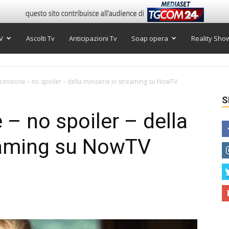
V
Ascolti Tv
Anticipazioni Tv
Soap opera
Reality Sho
censione – no spoiler – della miniserie in streaming su NowTV
S
 – no spoiler – della
reaming su NowTV