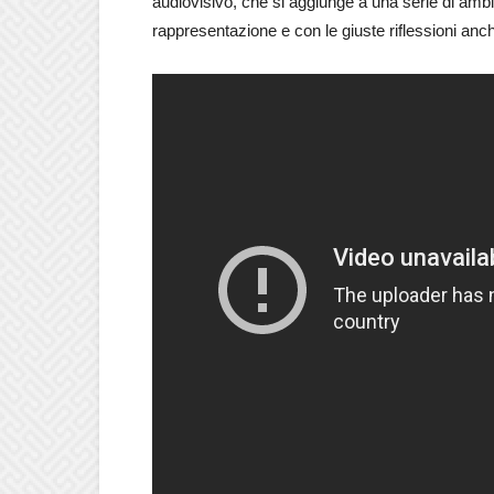
audiovisivo, che si aggiunge a una serie di ambiz
rappresentazione e con le giuste riflessioni anch