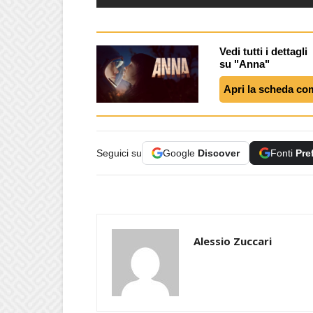
Vedi tutti i dettagli
su "Anna"
Apri la scheda co
Seguici su
Google
Discover
Fonti
Pre
Alessio Zuccari