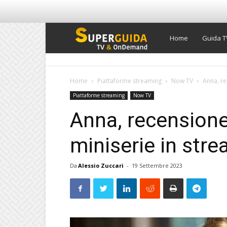
Super
Home
Guida T
Guida
Home
Piattaforme streaming
Now TV
Anna, re
Piattaforme streaming
Now TV
TV
Anna, recensione
miniserie in st
Da
Alessio Zuccari
-
19 Settembre 2023