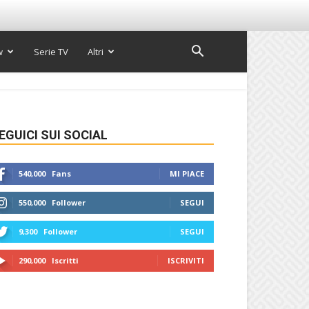
w
Serie TV
Altri
EGUICI SUI SOCIAL
540,000
Fans
MI PIACE
550,000
Follower
SEGUI
9,300
Follower
SEGUI
290,000
Iscritti
ISCRIVITI