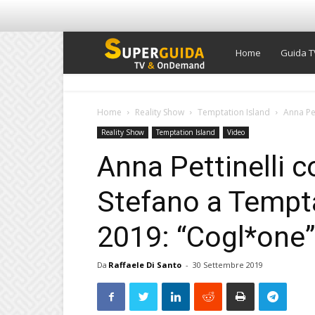
Super
Home
Guida T
Guida
Home
Reality Show
Temptation Island
Anna Pet
Reality Show
Temptation Island
Video
TV
Anna Pettinelli c
Stefano a Tempta
2019: “Cogl*one” 
Da
Raffaele Di Santo
-
30 Settembre 2019