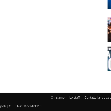
Chi siamo
Lo staff
Contatta la redazi
oli | C.F. P.Iva: 08723421213