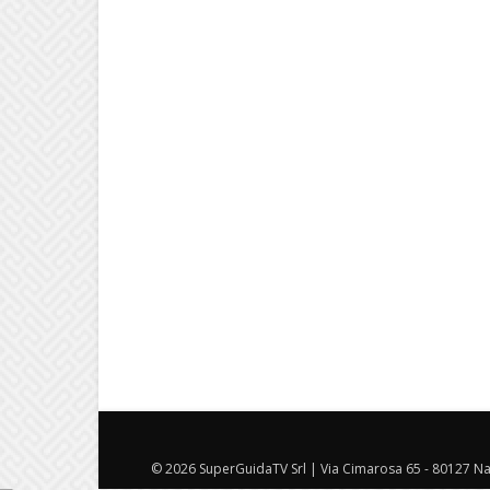
© 2026 SuperGuidaTV Srl | Via Cimarosa 65 - 80127 Nap