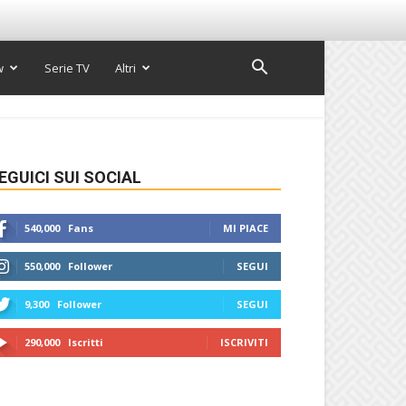
w
Serie TV
Altri
EGUICI SUI SOCIAL
540,000
Fans
MI PIACE
550,000
Follower
SEGUI
9,300
Follower
SEGUI
290,000
Iscritti
ISCRIVITI