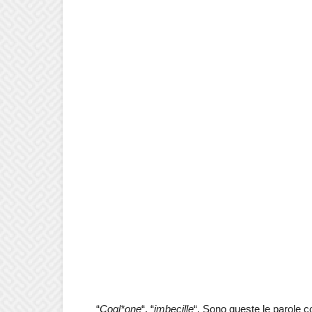
“
Cogl*one
“, “
imbecille
“. Sono queste le parole c