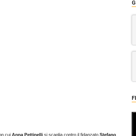
G
F
on cui
Anna Pettinelli
si scaglia contro il fidanzato
Stefano