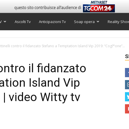
V
Ascolti Tv
Anticipazioni Tv
Soap opera
Reality Sho
tinelli contro il fidanzato Stefano a Temptation Island Vip 2019: “Cogl*one”...
S
ontro il fidanzato
tion Island Vip
| video Witty tv