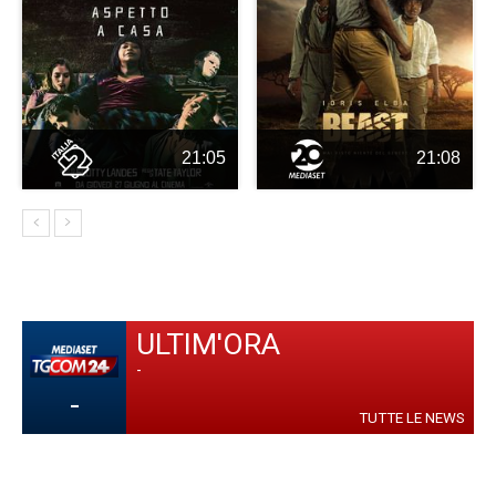
21:05
21:08
ULTIM'ORA
-
-
TUTTE LE NEWS